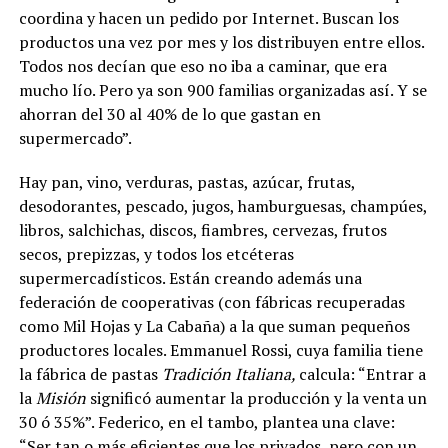
coordina y hacen un pedido por Internet. Buscan los
productos una vez por mes y los distribuyen entre ellos.
Todos nos decían que eso no iba a caminar, que era
mucho lío. Pero ya son 900 familias organizadas así. Y se
ahorran del 30 al 40% de lo que gastan en
supermercado”.
Hay pan, vino, verduras, pastas, azúcar, frutas,
desodorantes, pescado, jugos, hamburguesas, champúes,
libros, salchichas, discos, fiambres, cervezas, frutos
secos, prepizzas, y todos los etcéteras
supermercadísticos. Están creando además una
federación de cooperativas (con fábricas recuperadas
como Mil Hojas y La Cabaña) a la que suman pequeños
productores locales. Emmanuel Rossi, cuya familia tiene
la fábrica de pastas
Tradición Italiana,
calcula: “Entrar a
la
Misión
significó aumentar la producción y la venta un
30 ó 35%”. Federico, en el tambo, plantea una clave:
“Ser tan o más eficientes que los privados, pero con un