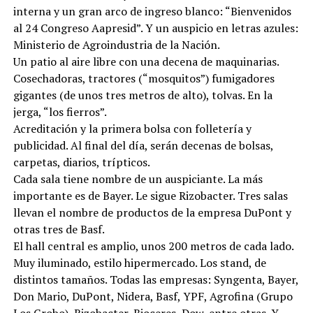
interna y un gran arco de ingreso blanco: “Bienvenidos
al 24 Congreso Aapresid”. Y un auspicio en letras azules:
Ministerio de Agroindustria de la Nación.
Un patio al aire libre con una decena de maquinarias.
Cosechadoras, tractores (“mosquitos”) fumigadores
gigantes (de unos tres metros de alto), tolvas. En la
jerga, “los fierros”.
Acreditación y la primera bolsa con folletería y
publicidad. Al final del día, serán decenas de bolsas,
carpetas, diarios, trípticos.
Cada sala tiene nombre de un auspiciante. La más
importante es de Bayer. Le sigue Rizobacter. Tres salas
llevan el nombre de productos de la empresa DuPont y
otras tres de Basf.
El hall central es amplio, unos 200 metros de cada lado.
Muy iluminado, estilo hipermercado. Los stand, de
distintos tamaños. Todas las empresas: Syngenta, Bayer,
Don Mario, DuPont, Nidera, Basf, YPF, Agrofina (Grupo
Los Grobo), Rizobacter, Bioceres, Dow, entre otras. Y