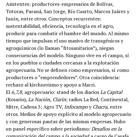
Asistentes: productores-empresarios de Bolívar,
Totoras, Paraná, San Jorge, Río Cuarto, Marcos Juárez y
Junín, entre otros. Conceptos recurrentes:
sustentabilidad, eficiencia, tecnología en el agro,
producir para combatir el hambre del mundo. Al mismo
tiempo que impulsan el uso masivo de transgénicos y
agroquímicos (lo llaman “fitosanitarios”), niegan
consecuencias del modelo. Ninguno vive en el campo, sí
en los pueblos o ciudades cercanas a la explotación
agropecuaria. No se definen como empresarios, sí como
productores o “emprendedores”. Otra coincidencia:
rechazo al kirchnerismo y apoyo a Macri.
El
6,7,8
, agropecuario: stand de los diarios
La Capital
(Rosario),
La Nación
,
Clarín
; radios La Red, Continental,
Mitre, Cadena 3; Agro TV,
Infocampo
y
Chacra
, entre
otros. Medios de apoyo explícito al modelo agropecuario
y con generosas pautas de las mismas empresas. Hubo
un panel específico sobre periodismo:
Desafíos en la
comunicación del campo a la sociedad
,a cargo de Casafe