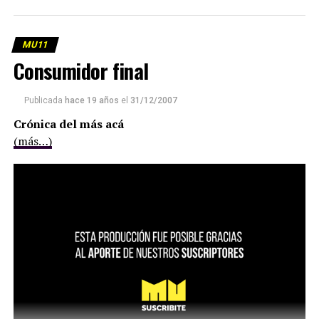
MU11
Consumidor final
Publicada
hace 19 años
el
31/12/2007
Crónica del más acá
(más…)