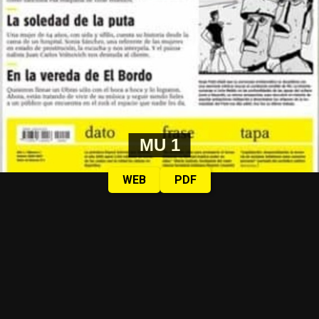
MU 1
WEB
PDF