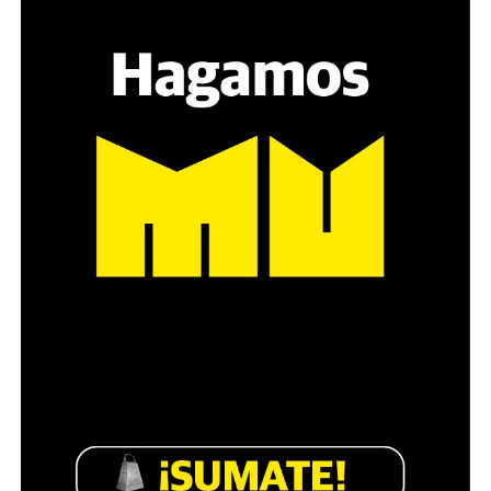
manifestarse. Y también porque da la razón a quienes
venimos planteando que el uso de su protocolo y la
forma en que se dio el operativo es contrario a la
Constitución y a las leyes”.
El juez Martín Cormik efectivamente planteó que “el
Tribunal no desconoce ni es impasible a los desgraciados
hechos de público conocimiento sucedidos el 12/03/25
que no aparecen adecuados a los principios
republicanos que consagra la Constitución Nacional y
las normas supranacionales que constituyen la ley
suprema de nuestro país”.