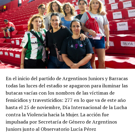
los derechos o garantías explícita o implícitamente
reconocidas por la Constitución Nacional».
La presencia judicial en la marcha será una novedad,
mientras el oficialismo informa que sostiene
reuniones para coordinar la represión de la marcha
del miércoles con la SIDE (Secretaría de Inteligencia
del Estado) que aparentemente responde a Santiago
Caputo, confirmando el ejercicio de “inteligencia”
interna (o espionaje, o manipulación) que se ejerce
En el inicio del partido de Argentinos Juniors y Barracas
desde el gobierno. La mayor zozobra de la gestión
todas las luces del estadio se apagaron para iluminar las
Milei / Bullrich no parece provenir de los jubilados
butacas vacías con los nombres de las víctimas de
ni de la crisis social, sino de la presencia de un
femicidios y travesticidios: 277 en lo que va de este año
periodismo que simplemente intenta hacer su
hasta el 25 de noviembre, Día Internacional de la Lucha
trabajo y ejercer la libertad de expresión. El video
contra la Violencia hacia la Mujer. La acción fue
completo.
impulsada por Secretaría de Género de Argentinos
El video muestra las imágenes y explica de qué modo
Juniors junto al Observatorio Lucía Pérez
falseó la realidad la ministra de Seguridad Patricia