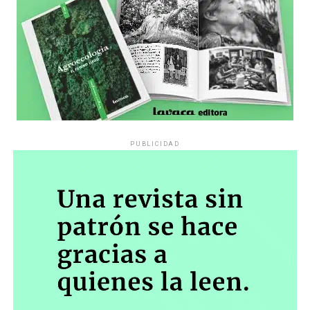
previstos en el CPCCN (en referencia al Código Procesal
y Civil de la Nación)- toda prueba relativa a cualquier
conducta, hecho y/o acto que resulte procedente para
resolver la cuestión en debate en estos autos, tal es el
planteo de inconstitucionalidad de la Resolución 943/23
(Protocolo de Seguridad)”.
«Esto así vista la finalidad de la acción de amparo que ‘…
todo acto u omisión de autoridad pública que, en forma
PUBLICIDAD
actual o inminente, lesione, restrinja, altere o amenace,
con arbitrariedad o ilegalidad manifiesta, los derechos o
garantías explícita o implícitamente reconocidas por la
Constitución Nacional, con excepción de la libertad
individual tutelada por el habeas corpus…» y en
resguardo de los derechos establecidos en la
Constitución Nacional”.
El miércoles será una nueva oportunidad para
comprobar hasta dónde el gobierno insiste en una