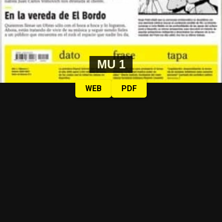
MU 1
WEB
PDF