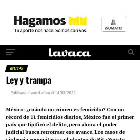
MU145
Ley y trampa
Publicada
hace 6 años
el
14/03/2020
México: ¿cuándo un crimen es femicidio? Con un
récord de 11 femicidios diarios, México fue el primer
país que tipificó el delito, pero ahora el poder
judicial busca retrotraer ese avance. Los casos de
violencia comunitaria y el planteo de Rita Segato