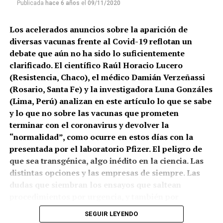
Publicada
hace 6 años
el
09/11/2020
Los acelerados anuncios sobre la aparición de
diversas vacunas frente al Covid-19 reflotan un
debate que aún no ha sido lo suficientemente
clarificado. El científico Raúl Horacio Lucero
(Resistencia, Chaco), el médico Damián Verzeñassi
(Rosario, Santa Fe) y la investigadora Luna Gonzáles
(Lima, Perú) analizan en este artículo lo que se sabe
y lo que no sobre las vacunas que prometen
terminar con el coronavirus y devolver la
“normalidad”, como ocurre en estos días con la
presentada por el laboratorio Pfizer. El peligro de
que sea transgénica, algo inédito en la ciencia. Las
distintas opciones y las empresas de siempre. Las
dudas que siembran los ensayos que saltean
procedimientos por urgencia, y también por
negocios. Y el lugar de los cuestionamientos, mucho
SEGUIR LEYENDO
más acá de los discursos antivacunas: ¿Qué está