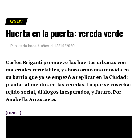
pasando? Aquí la nota publicada originalmente en
MU
151. Por Sergio Ciancaglini.
MU151
Huerta en la puerta: vereda verde
(más…)
Publicada
hace 6 años
el
13/10/2020
Carlos Briganti promueve las huertas urbanas con
materiales reciclables, y ahora armó una movida en
su barrio que ya se empezó a replicar en la Ciudad:
plantar alimentos en las veredas. Lo que se cosecha:
tejido social, diálogos inesperados, y futuro. Por
Anabella Arrascaeta.
(más…)