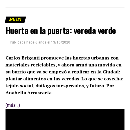
pasando? Aquí la nota publicada originalmente en
MU
151. Por Sergio Ciancaglini.
MU151
Huerta en la puerta: vereda verde
(más…)
Publicada
hace 6 años
el
13/10/2020
Carlos Briganti promueve las huertas urbanas con
materiales reciclables, y ahora armó una movida en
su barrio que ya se empezó a replicar en la Ciudad:
plantar alimentos en las veredas. Lo que se cosecha:
tejido social, diálogos inesperados, y futuro. Por
Anabella Arrascaeta.
(más…)