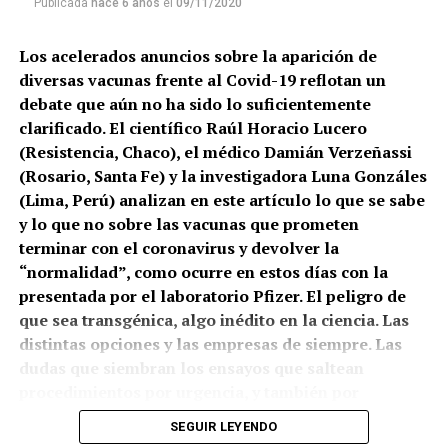
Publicada
hace 6 años
el
09/11/2020
Los acelerados anuncios sobre la aparición de
diversas vacunas frente al Covid-19 reflotan un
debate que aún no ha sido lo suficientemente
clarificado. El científico Raúl Horacio Lucero
(Resistencia, Chaco), el médico Damián Verzeñassi
(Rosario, Santa Fe) y la investigadora Luna Gonzáles
(Lima, Perú) analizan en este artículo lo que se sabe
y lo que no sobre las vacunas que prometen
terminar con el coronavirus y devolver la
“normalidad”, como ocurre en estos días con la
presentada por el laboratorio Pfizer. El peligro de
que sea transgénica, algo inédito en la ciencia. Las
distintas opciones y las empresas de siempre. Las
dudas que siembran los ensayos que saltean
procedimientos por urgencia, y también por
negocios. Y el lugar de los cuestionamientos, mucho
SEGUIR LEYENDO
más acá de los discursos antivacunas: ¿Qué está