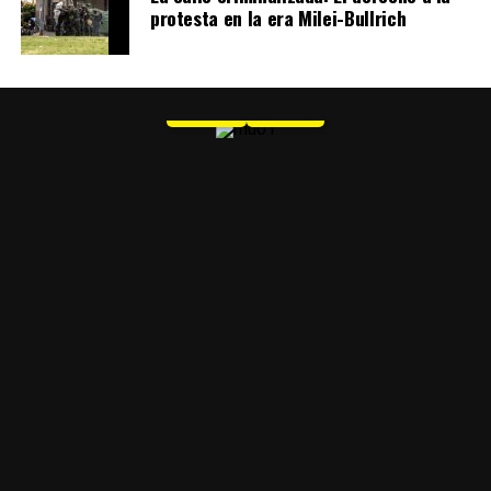
protesta en la era Milei-Bullrich
MU 1
WEB
PDF