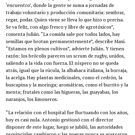
‘encuentro’, donde la gente se suma a jornadas de
trabajo voluntario y producción comunitaria: sembrar,
regar, podar. Quien viene se lleva lo que hizo o precisa.
Se va feliz, con algo fresco y libre de agrotóxicos”,
comenta Julián. “La comida sale por todos lados, hay
semillas que brotan permanentemente”, describe Maxi.
“Estamos en plenos cultivos”, advierte Julián. Y tienen
razón: los brócolis parecen un scrum de rugby, unidos,
saliendo a la vida con fuerza. El níspero no se queda
atrás, igual que la rúcula, la albahaca italiana, la borraja,
la acelga. Hay plantas medicinales, como el cedrón, la
buscapina y la moringa; aromáticas, como el burrito y la
menta; frutales como las higueras, las guayabas, los
naranjos, los limoneros.
“La relación con el hospital fue fluctuando con los años,
hoy es casi nula. Antonio gestionó con el director
disponer de este lugar, luego se jubiló, las autoridades
provinciales cambiaron y las nuevas nunca se acercaron