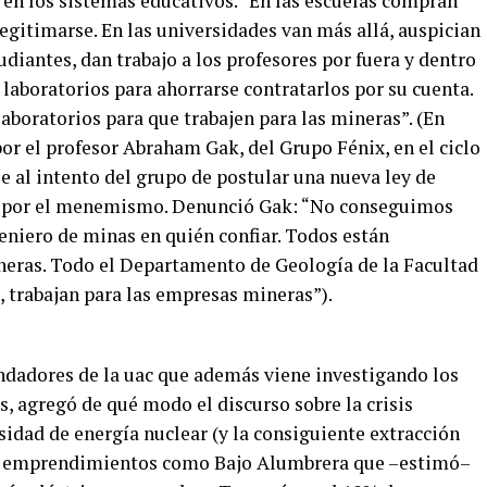
o en los sistemas educativos. “En las escuelas compran
 legitimarse. En las universidades van más allá, auspician
udiantes, dan trabajo a los profesores por fuera y dentro
s laboratorios para ahorrarse contratarlos por su cuenta.
aboratorios para que trabajen para las mineras”. (En
por el profesor Abraham Gak, del Grupo Fénix, en el ciclo
se al intento del grupo de postular una nueva ley de
da por el menemismo. Denunció Gak: “No conseguimos
niero de minas en quién confiar. Todos están
eras. Todo el Departamento de Geología de la Facultad
, trabajan para las empresas mineras”).
undadores de la uac que además viene investigando los
, agregó de qué modo el discurso sobre la crisis
esidad de energía nuclear (y la consiguiente extracción
an emprendimientos como Bajo Alumbrera que –estimó–