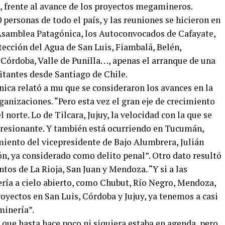
, frente al avance de los proyectos megamineros.
ersonas de todo el país, y las reuniones se hicieron en
a Asamblea Patagónica, los Autoconvocados de Cafayate,
tección del Agua de San Luis, Fiambalá, Belén,
 Córdoba, Valle de Punilla…, apenas el arranque de una
itantes desde Santiago de Chile.
ica relató a mu que se consideraron los avances en la
ganizaciones. “Pero esta vez el gran eje de crecimiento
 norte. Lo de Tilcara, Jujuy, la velocidad con la que se
mpresionante. Y también está ocurriendo en Tucumán,
iento del vicepresidente de Bajo Alumbrera, Julián
ón, ya considerado como delito penal”. Otro dato resultó
tos de La Rioja, San Juan y Mendoza. “Y si a las
ería a cielo abierto, como Chubut, Río Negro, Mendoza,
oyectos en San Luis, Córdoba y Jujuy, ya tenemos a casi
minería”.
 que hasta hace poco ni siquiera estaba en agenda, pero