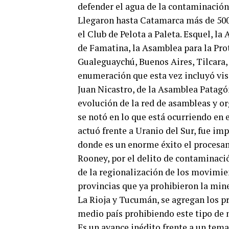
defender el agua de la contaminación
Llegaron hasta Catamarca más de 500 p
el Club de Pelota a Paleta. Esquel, l
de Famatina, la Asamblea para la Pro
Gualeguaychú, Buenos Aires, Tilcara,
enumeración que esta vez incluyó vis
Juan Nicastro, de la Asamblea Patagón
evolución de la red de asambleas y or
se notó en lo que está ocurriendo en el
actuó frente a Uranio del Sur, fue i
donde es un enorme éxito el procesam
Rooney, por el delito de contaminaci
de la regionalización de los movimien
provincias que ya prohibieron la min
La Rioja y Tucumán, se agregan los pr
medio país prohibiendo este tipo de 
Es un avance inédito frente a un tema