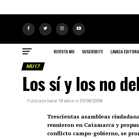
REVISTA MU
SUSCRIBITE
LAVACA EDITORA
MU17
Los sí y los no d
Publicada
hace 18 años
el
29/08/2008
Trescientas asambleas ciudadana
reunieron en Catamarca y propusi
conflicto campo-gobierno, se pro