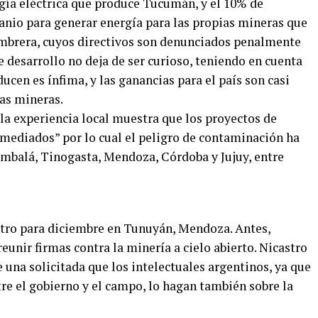
rgía eléctrica que produce Tucumán, y el 10% de
ranio para generar energía para las propias mineras que
umbrera, cuyos directivos son denunciados penalmente
desarrollo no deja de ser curioso, teniendo en cuenta
cen es ínfima, y las ganancias para el país son casi
ias mineras.
a experiencia local muestra que los proyectos de
emediados” por lo cual el peligro de contaminación ha
ambalá, Tinogasta, Mendoza, Córdoba y Jujuy, entre
ro para diciembre en Tunuyán, Mendoza. Antes,
unir firmas contra la minería a cielo abierto. Nicastro
e una solicitada que los intelectuales argentinos, ya que
tre el gobierno y el campo, lo hagan también sobre la