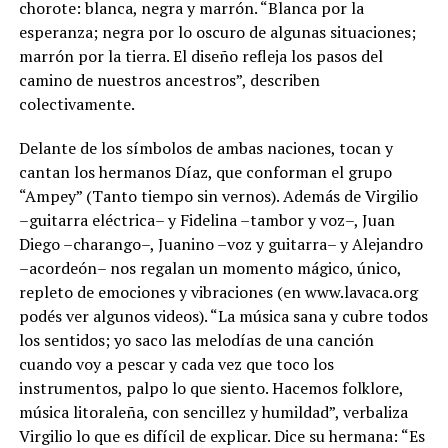
chorote: blanca, negra y marrón. “Blanca por la
esperanza; negra por lo oscuro de algunas situaciones;
marrón por la tierra. El diseño refleja los pasos del
camino de nuestros ancestros”, describen
colectivamente.
Delante de los símbolos de ambas naciones, tocan y
cantan los hermanos Díaz, que conforman el grupo
“Ampey” (Tanto tiempo sin vernos). Además de Virgilio
–guitarra eléctrica– y Fidelina –tambor y voz–, Juan
Diego –charango–, Juanino –voz y guitarra– y Alejandro
–acordeón– nos regalan un momento mágico, único,
repleto de emociones y vibraciones (en www.lavaca.org
podés ver algunos videos). “La música sana y cubre todos
los sentidos; yo saco las melodías de una canción
cuando voy a pescar y cada vez que toco los
instrumentos, palpo lo que siento. Hacemos folklore,
música litoraleña, con sencillez y humildad”, verbaliza
Virgilio lo que es difícil de explicar. Dice su hermana: “Es