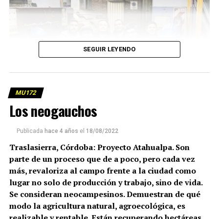
SEGUIR LEYENDO
MU172
Los neogauchos
(más…)
Publicada
hace 4 años
el
18/08/2022
Traslasierra, Córdoba: Proyecto Atahualpa. Son
parte de un proceso que de a poco, pero cada vez
más, revaloriza al campo frente a la ciudad como
lugar no solo de producción y trabajo, sino de vida.
Se consideran neocampesinos. Demuestran de qué
modo la agricultura natural, agroecológica, es
realizable y rentable. Están recuperando hectáreas