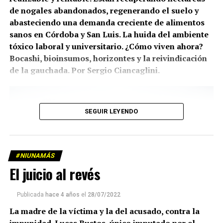
de nogales abandonados, regenerando el suelo y
abasteciendo una demanda creciente de alimentos
sanos en Córdoba y San Luis. La huida del ambiente
tóxico laboral y universitario. ¿Cómo viven ahora?
Bocashi, bioinsumos, horizontes y la reivindicación
de la gauchada. Por Sergio Ciancaglini.
SEGUIR LEYENDO
#NIUNAMÁS
El juicio al revés
Publicada
hace 4 años
el
28/07/2022
La madre de la víctima y la del acusado, contra la
impunidad. Lucas Bustos, único imputado por el