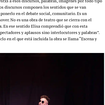
stxs a esos discursos, palabras, imágenes por todo tipo
sos discursos componen los sentidos que se van
onerlo en el debate social, comunitario. Es un
er. No es una obra de teatro que se cierra con el
es. En ese sentido Elisa comprendió que con esta
ectadores y aplausos sino interlocutores y palabras”.
clo en el que está incluida la obra se llama “Escena y