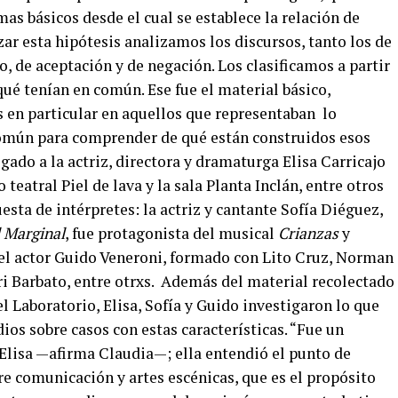
as básicos desde el cual se establece la relación de
ar esta hipótesis analizamos los discursos, tanto los de
, de aceptación y de negación. Los clasificamos a partir
ué tenían en común. Ese fue el material básico,
 en particular en aquellos que representaban lo
omún para comprender de qué están construidos esos
egado a la actriz, directora y dramaturga Elisa Carricajo
teatral Piel de lava y la sala Planta Inclán, entre otros
sta de intérpretes: la actriz y cantante Sofía Diéguez,
l Marginal
, fue protagonista del musical
Crianzas
y
 el actor Guido Veneroni, formado con Lito Cruz, Norman
ri Barbato, entre otrxs. Además del material recolectado
l Laboratorio, Elisa, Sofía y Guido investigaron lo que
ios sobre casos con estas características. “Fue un
Elisa —afirma Claudia—; ella entendió el punto de
re comunicación y artes escénicas, que es el propósito