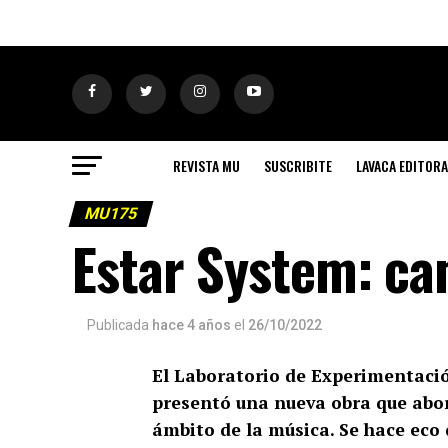
REVISTA MU
SUSCRIBITE
LAVACA EDITORA
MU175
Estar System: c
Publicada
hace 4 años
el
26/10/2022
El Laboratorio de Experimentaci
presentó una nueva obra que abor
ámbito de la música. Se hace ec