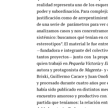
realidad representa uno de los esquem
poder y subordinación. Para complejiz
justificación como de arrepentimiento
de una serie de parámetros para ver q
analizamos casos y nos concentramos
sistémico: buscamos qué tenían en c
estereotipos”. El material le fue entr
—fundadora e integrante del colectivo 
tantos proyectos— junto con la propue
quien trabajó en
Pequeña Victoria
y
E
autora y protagonista de
Magenta
– y
Briski, Guillermo Cacace y Juan Onof
y procesado durante cuatro años por e
había sido publicado en distintos med
encuentro amoroso y productivo con 
partida que teníamos: la relación ent