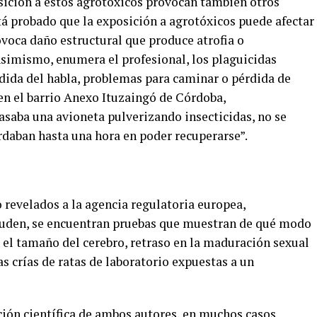
osición a estos agrotóxicos provocan también otros
á probado que la exposición a agrotóxicos puede afectar
voca daño estructural que produce atrofia o
Asimismo, enumera el profesional, los plaguicidas
dida del habla, problemas para caminar o pérdida de
n el barrio Anexo Ituzaingó de Córdoba,
saba una avioneta pulverizando insecticidas, no se
tardaban hasta una hora en poder recuperarse”.
o revelados a la agencia regulatoria europea,
Ruden, se encuentran pruebas que muestran de qué modo
el tamaño del cerebro, retraso en la maduración sexual
s crías de ratas de laboratorio expuestas a un
ción científica de ambos autores, en muchos casos