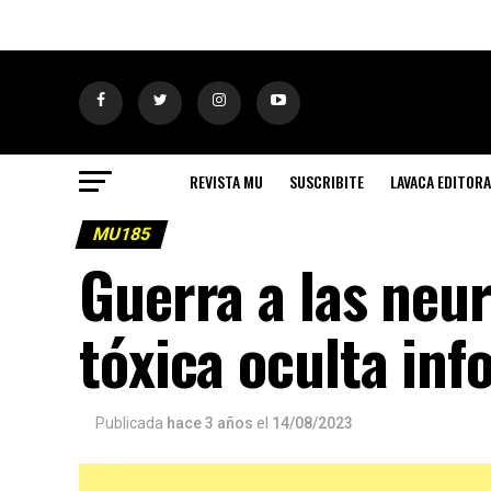
REVISTA MU
SUSCRIBITE
LAVACA EDITORA
MU185
Guerra a las neu
tóxica oculta inf
Publicada
hace 3 años
el
14/08/2023