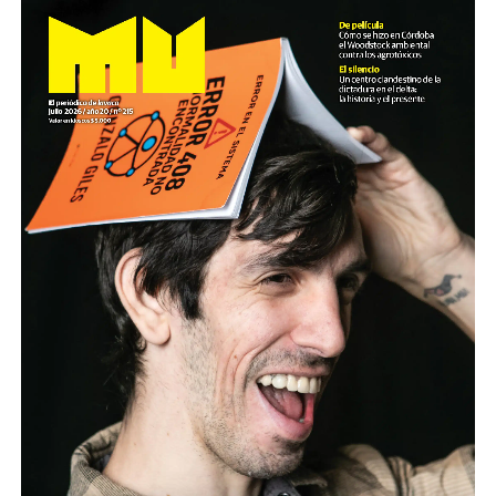
tener la organización de la sociedad, y su posible
influencia ante los atropellos de las manos no tan
invisibles del mercado.
Las infladoras
Inflación y empresas monopólicas. La economía en
llamas, más acá del dólar: cómo impacta el tironeo
en la inflación, particularmente de alimentos, un
mercado gobernado por monopolios nacionales y
extranjeros. El rol del Estado, y la conflictividad
social como una parte clave de esa disputa. ¿Quién
gana? ¿La derecha? Datos y miradas para dar vuelta
la pirámide y hablar sobre las que ganan cuando
perdemos.
Texto: Franco Ciancaglini