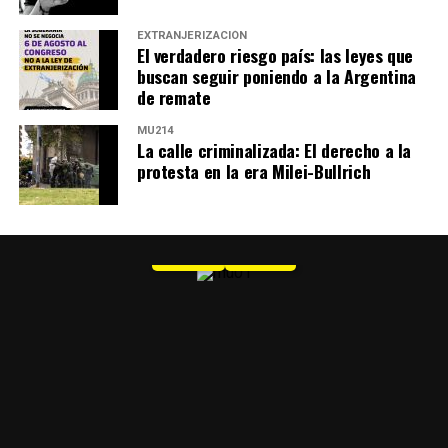
EXTRANJERIZACIÓN
El verdadero riesgo país: las leyes que
buscan seguir poniendo a la Argentina
de remate
MU214
La calle criminalizada: El derecho a la
protesta en la era Milei-Bullrich
MU 1
WEB
PDF