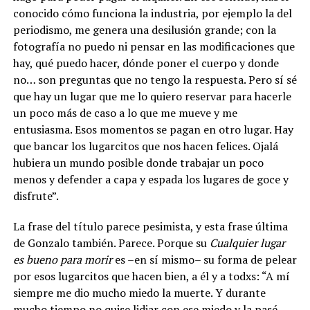
conocido cómo funciona la industria, por ejemplo la del
periodismo, me genera una desilusión grande; con la
fotografía no puedo ni pensar en las modificaciones que
hay, qué puedo hacer, dónde poner el cuerpo y donde
no… son preguntas que no tengo la respuesta. Pero sí sé
que hay un lugar que me lo quiero reservar para hacerle
un poco más de caso a lo que me mueve y me
entusiasma. Esos momentos se pagan en otro lugar. Hay
que bancar los lugarcitos que nos hacen felices. Ojalá
hubiera un mundo posible donde trabajar un poco
menos y defender a capa y espada los lugares de goce y
disfrute”.
La frase del título parece pesimista, y esta frase última
de Gonzalo también. Parece. Porque su
Cualquier lugar
es bueno para morir
es –en sí mismo– su forma de pelear
por esos lugarcitos que hacen bien, a él y a todxs: “A mí
siempre me dio mucho miedo la muerte. Y durante
mucho tiempo no quise lidiar con ese miedo y la pasé