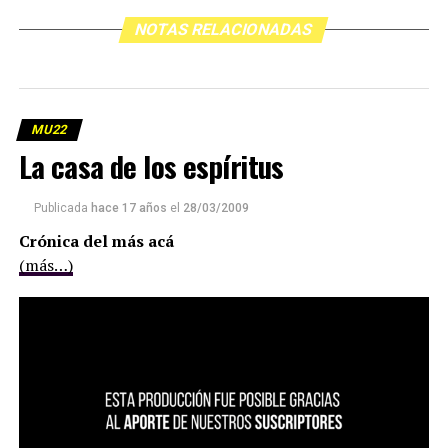
NOTAS RELACIONADAS
MU22
La casa de los espíritus
Publicada
hace 17 años
el
28/03/2009
Crónica del más acá
(más…)