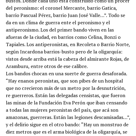
bustos. Donde cada uno está construido como un prócer
del peronismo: el coronel Mercante, barrio Gatica,
barrio Pascual Pérez, barrio Juan José Valle…”. Todo se
da en un clima de guerra ente el peronismo y el
antiperonismo. Los del primer bando viven en las
afueras de la ciudad, en barrios como Celina, Bonzi o
Tapiales. Los antiperonistas, en Recoleta o Barrio Norte,
según Incardona barrios-busto pero de la oligarquía:
vistos desde arriba está la cabeza del almirante Rojas, de
Aramburu, entre otros de ese calibre.
Los bandos chocan en una suerte de guerra desaforada.
“Hay enanos peronistas, que son pibes de un hospital
que no crecieron más de un metro por la desnutrición,
re guerreros. Están las delegadas censistas, que fueron
las minas de la Fundación Eva Perón que iban censando
a todas las mujeres peronistas del país, que acá son
amazonas, guerreras. Están las legiones descamisadas…”,
y el delirio sigue en el otro bando: “Hay un monstruo de
diez metros que es el arma biológica de la oligarquía, se