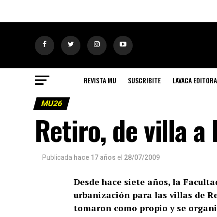
REVISTA MU
SUSCRIBITE
LAVACA EDITORA
MU26
Retiro, de villa a
Publicada
hace 17 años
el
28/07/2009
Desde hace siete años, la Faculta
urbanización para las villas de Re
tomaron como propio y se organi