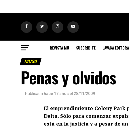
REVISTA MU
SUSCRIBITE
LAVACA EDITORA
MU30
Penas y olvidos
Publicada
hace 17 años
el
28/11/2009
El emprendimiento Colony Park pr
Delta. Sólo para comenzar expulsó
está en la justicia y a pesar de un