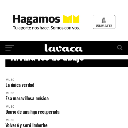
MU30
Arriba los de abajo
MU30
La única verdad
MU30
Esa maravillosa música
MU30
Diario de una hija recuperada
MU30
Volveré y seré imberbe