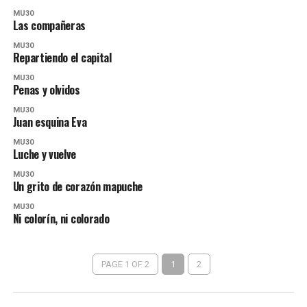
MU30
Las compañeras
MU30
Repartiendo el capital
MU30
Penas y olvidos
MU30
Juan esquina Eva
MU30
Luche y vuelve
MU30
Un grito de corazón mapuche
MU30
Ni colorín, ni colorado
PAGE 1 OF 2
1
2