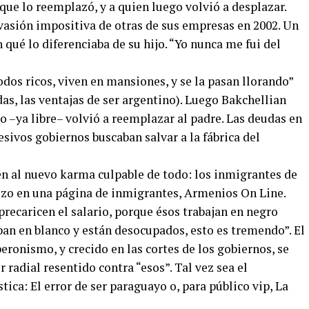
 que lo reemplazó, y a quien luego volvió a desplazar.
evasión impositiva de otras de sus empresas en 2002. Un
 qué lo diferenciaba de su hijo. “Yo nunca me fui del
odos ricos, viven en mansiones, y se la pasan llorando”
s, las ventajas de ser argentino). Luego Bakchellian
ijo –ya libre– volvió a reemplazar al padre. Las deudas en
esivos gobiernos buscaban salvar a la fábrica del
n al nuevo karma culpable de todo: los inmigrantes de
izo en una página de inmigrantes, Armenios On Line.
precaricen el salario, porque ésos trabajan en negro
an en blanco y están desocupados, esto es tremendo”. El
eronismo, y crecido en las cortes de los gobiernos, se
r radial resentido contra “esos”. Tal vez sea el
ica: El error de ser paraguayo o, para público vip, La