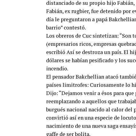
distanciado de su propio hijo Fabián,
Fabián, ex rugbier, fue detenido por 
día le preguntaron a papá Bakchellian
barrio” contestó.
Los obreros de Cuc sintetizan: “Son t
(empresarios ricos, empresas quebrada
escribió Así se destroza un país. El h
dólares se habían pesificado y los suc
incendio.
El pensador Bakchellian atacó tambié
países limitrofes: Curiosamente lo h
Dijo: “Dejamos venir a ésos para que 
reemplazando a aquellos que trabajab
burgués nacional nacido al calor del p
convirtió así en una especie de locuto
nacimiento de una nueva saga ensayíst
gaffe de ser bolita.