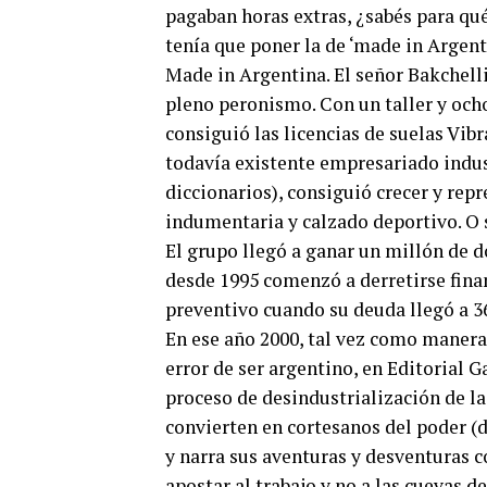
pagaban horas extras, ¿sabés para qué
tenía que poner la de ‘made in Argent
Made in Argentina. El señor Bakchell
pleno peronismo. Con un taller y och
consiguió las licencias de suelas Vib
todavía existente empresariado indus
diccionarios), consiguió crecer y rep
indumentaria y calzado deportivo. O s
El grupo llegó a ganar un millón de d
desde 1995 comenzó a derretirse fina
preventivo cuando su deuda llegó a 3
En ese año 2000, tal vez como manera d
error de ser argentino, en Editorial G
proceso de desindustrialización de 
convierten en cortesanos del poder (
y narra sus aventuras y desventuras 
apostar al trabajo y no a las cuevas de