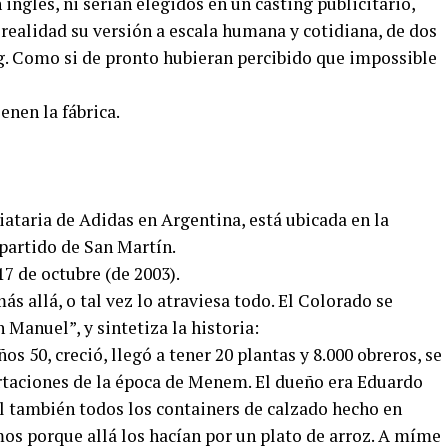
nglés, ni serían elegidos en un casting publicitario,
ealidad su versión a escala humana y cotidiana, de dos
g. Como si de pronto hubieran percibido que impossible
nen la fábrica.
nciataria de Adidas en Argentina, está ubicada en la
partido de San Martín.
7 de octubre (de 2003).
s allá, o tal vez lo atraviesa todo. El Colorado se
n Manuel”, y sintetiza la historia:
s 50, creció, llegó a tener 20 plantas y 8.000 obreros, se
rtaciones de la época de Menem. El dueño era Eduardo
l también todos los containers de calzado hecho en
mos porque allá los hacían por un plato de arroz. A míme