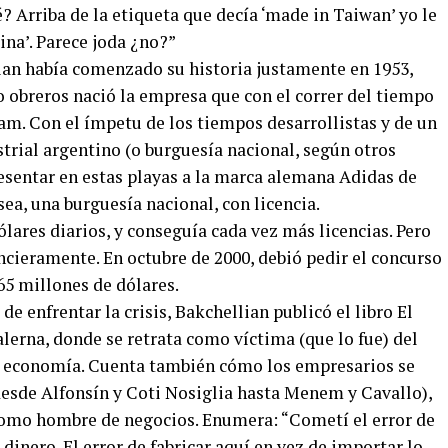
? Arriba de la etiqueta que decía ‘made in Taiwan’ yo le
ina’. Parece joda ¿no?”
ian había comenzado su historia justamente en 1953,
o obreros nació la empresa que con el correr del tiempo
ram. Con el ímpetu de los tiempos desarrollistas y de un
trial argentino (o burguesía nacional, según otros
resentar en estas playas a la marca alemana Adidas de
ea, una burguesía nacional, con licencia.
ólares diarios, y conseguía cada vez más licencias. Pero
ncieramente. En octubre de 2000, debió pedir el concurso
65 millones de dólares.
e enfrentar la crisis, Bakchellian publicó el libro El
alerna, donde se retrata como víctima (que lo fue) del
la economía. Cuenta también cómo los empresarios se
desde Alfonsín y Coti Nosiglia hasta Menem y Cavallo),
como hombre de negocios. Enumera: “Cometí el error de
 dinero. El error de fabricar aquí en vez de importar lo