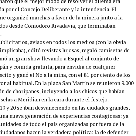
naron que el mejor modo de resolver el dilema era
da por el Concejo Deliberante y la intendencia. El
me organizó marchas a favor de la minera junto a la
ados desde Comodoro Rivadavia, que terminaban
.
licitarios, avisos en todos los medios (con la obvia
mplicaba), editó revistas lujosas, regaló camisetas de
rmó un gran show llevando a Esquel al conjunto de
pán y comida gratuita, para envidia de cualquier
scito y ganó el No a la mina, con el 81 por ciento de los
r al habitual. En la plaza San Martín se reunieron 9.000
ión de choripanes, incluyendo a los chicos que habían
elas a Meridian en la cara durante el festejo.
19 y 20 se iban desvaneciendo en las ciudades grandes,
 una nueva generación de experiencias contagiosas: ya
nidades de todo el país organizadas por fuera de la
 ciudadanos hacen la verdadera política: la de defender