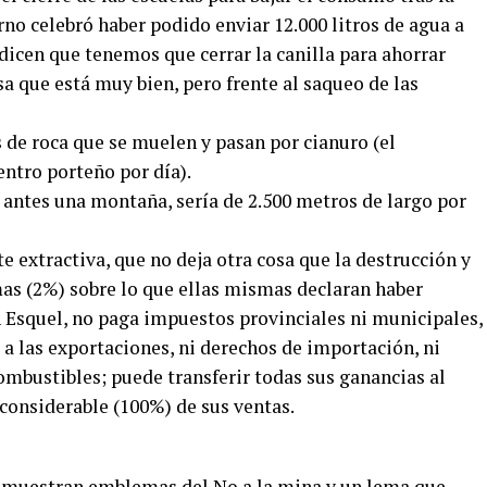
rno celebró haber podido enviar 12.000 litros de agua a
dicen que tenemos que cerrar la canilla para ahorrar
a que está muy bien, pero frente al saqueo de las
 de roca que se muelen y pasan por cianuro (el
ntro porteño por día).
 antes una montaña, sería de 2.500 metros de largo por
 extractiva, que no deja otra cosa que la destrucción y
mas (2%) sobre lo que ellas mismas declaran haber
n Esquel, no paga impuestos provinciales ni municipales,
 a las exportaciones, ni derechos de importación, ni
ombustibles; puede transferir todas sus ganancias al
e considerable (100%) de sus ventas.
l muestran emblemas del No a la mina y un lema que