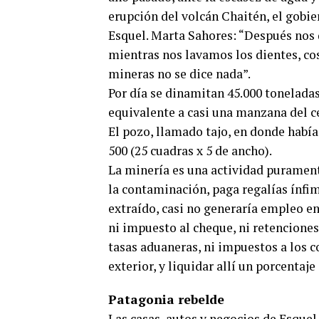
erupción del volcán Chaitén, el gobie
Esquel. Marta Sahores: “Después nos 
mientras nos lavamos los dientes, cos
mineras no se dice nada”.
Por día se dinamitan 45.000 toneladas
equivalente a casi una manzana del ce
El pozo, llamado tajo, en donde había
500 (25 cuadras x 5 de ancho).
La minería es una actividad puramente
la contaminación, paga regalías ínfi
extraído, casi no generaría empleo e
ni impuesto al cheque, ni retenciones
tasas aduaneras, ni impuestos a los c
exterior, y liquidar allí un porcentaj
Patagonia rebelde
Las casas, autos y negocios de Esque