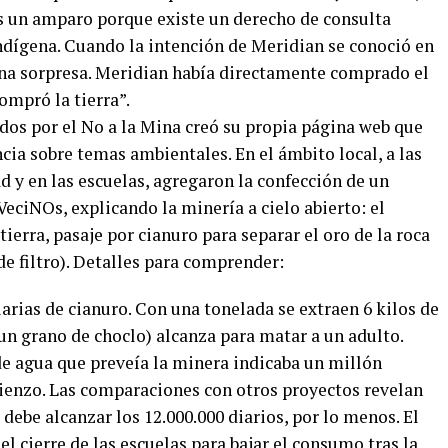
s un amparo porque existe un derecho de consulta
indígena. Cuando la intención de Meridian se conoció en
una sorpresa. Meridian había directamente comprado el
mpró la tierra”.
os por el No a la Mina creó su propia página web que
ncia sobre temas ambientales. En el ámbito local, a las
 y en las escuelas, agregaron la confección de un
eciNOs, explicando la minería a cielo abierto: el
ierra, pasaje por cianuro para separar el oro de la roca
e filtro). Detalles para comprender:
iarias de cianuro. Con una tonelada se extraen 6 kilos de
n grano de choclo) alcanza para matar a un adulto.
e agua que preveía la minera indicaba un millón
omienzo. Las comparaciones con otros proyectos revelan
al debe alcanzar los 12.000.000 diarios, por lo menos. El
el cierre de las escuelas para bajar el consumo tras la