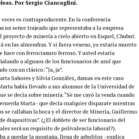
eas. Por Sergio Ciancaglini.
a veces es contraproducente. En la conferencia
a un señor trajeado que representaba a la empresa
 proyecto de minería a cielo abierto en Esquel, Chubut.
tá en las almendras. Y si fuera veneno, yo estaría muerto
se hace con ferrocianuro ferroso. Y usted estaría
ñalando a algunos de los funcionarios de azul que
o con un clásico: “Ja, ja”.
 Marta Sahores y Silvia González, damas en este caso
 Marta había llevado a sus alumnos de la Universidad de
que se decía sobre minería. “Se me cayó la venda cuando
ecuerda Marta– que decía cualquier disparate mientras
s se callaban la boca y el director de Minería, Guillermo
e diapositivas”. (¿El doblete de ser funcionario del
les será un requisito de polivalencia laboral?).
ba a quedar la montaña, llena de arbolitos –explica