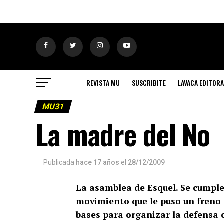
REVISTA MU
SUSCRIBITE
LAVACA EDITORA
MU31
La madre del No
Publicada
hace 17 años
el
28/12/2009
La asamblea de Esquel. Se cumple
movimiento que le puso un freno 
bases para organizar la defensa 