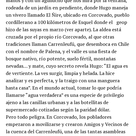
manos y con un aguilucho que nos mira por la ventana,
rodeada de un jardín en pendiente, donde Hugo maneja
un vivero llamado El Ñire, ubicado en Corcovado, pueblo
cordillerano a 100 kilómetros de Esquel donde el geop
hizo de las suyas en marzo (ver aparte). La aldea está
cruzada por el propio río Corcovado, al que otras
tradiciones llaman Carrenleufú, que desemboca en Chile
con el nombre de Palena, y el valle es una fiesta de
bosque nativo, río potente, suelo fértil, montañas
nevadas… y mate, cuyo secreto revela Hugo: “El agua es
de vertiente. La ves surgir, limpia y helada. La hice
analizar y es perfecta, y la traigo con una manguera
hasta casa”. En el mundo actual, tomar lo que podría
llamarse “agua verdadera” es una especie de privilegio
ajeno a las canillas urbanas y a las botellitas de
supermercado cotizadas según la paridad dólar.
Pero todo peligra. En Corcovado, los pobladores
empezaron a movilizarse y crearon Amigos y Vecinos de
la cuenca del Carrenleufú, una de las tantas asambleas