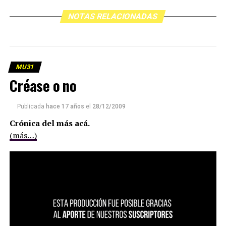
NOTAS RELACIONADAS
MU31
Créase o no
Publicada
hace 17 años
el
28/12/2009
Crónica del más acá.
(más…)