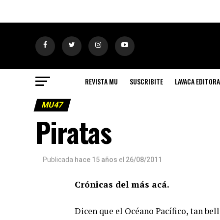
REVISTA MU
SUSCRIBITE
LAVACA EDITORA
MU47
Piratas
Publicada
hace 15 años
el
26/08/2011
Crónicas del más acá.
Dicen que el Océano Pacífico, tan bel