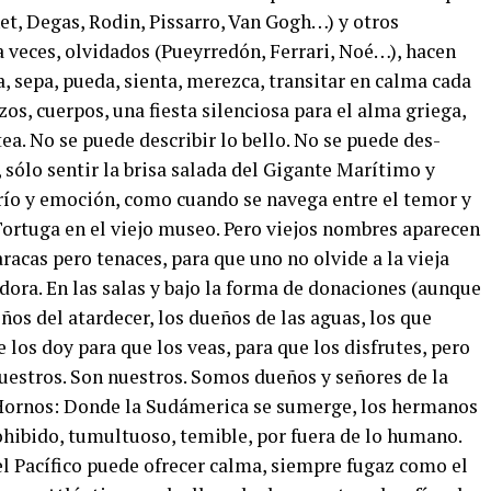
t, Degas, Rodin, Pissarro, Van Gogh…) y otros
a veces, olvidados (Pueyrredón, Ferrari, Noé…), hacen
da, sepa, pueda, sienta, merezca, transitar en calma cada
azos, cuerpos, una fiesta silenciosa para el alma griega,
tea. No se puede describir lo bello. No se puede des-
e, sólo sentir la brisa salada del Gigante Marítimo y
e frío y emoción, como cuando se navega entre el temor y
 Tortuga en el viejo museo. Pero viejos nombres aparecen
aracas pero tenaces, para que uno no olvide a la vieja
ora. En las salas y bajo la forma de donaciones (aunque
ños del atardecer, los dueños de las aguas, los que
e los doy para que los veas, para que los disfrutes, pero
nuestros. Son nuestros. Somos dueños y señores de la
de Hornos: Donde la Sudámerica se sumerge, los hermanos
hibido, tumultuoso, temible, por fuera de lo humano.
el Pacífico puede ofrecer calma, siempre fugaz como el