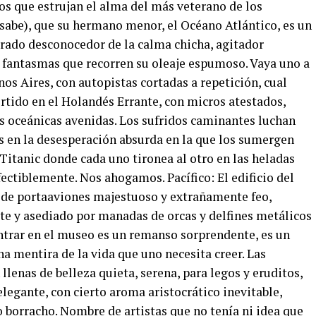
os que estrujan el alma del más veterano de los
sabe), que su hermano menor, el Océano Atlántico, es un
ado desconocedor de la calma chicha, agitador
 fantasmas que recorren su oleaje espumoso. Vaya uno a
nos Aires, con autopistas cortadas a repetición, cual
rtido en el Holandés Errante, con micros atestados,
as oceánicas avenidas. Los sufridos caminantes luchan
os en la desesperación absurda en la que los sumergen
Titanic donde cada uno tironea al otro en las heladas
fectiblemente. Nos ahogamos. Pacífico: El edificio del
 de portaaviones majestuoso y extrañamente feo,
te y asediado por manadas de orcas y delfines metálicos
 Entrar en el museo es un remanso sorprendente, es un
na mentira de la vida que uno necesita creer. Las
llenas de belleza quieta, serena, para legos y eruditos,
 elegante, con cierto aroma aristocrático inevitable,
 borracho. Nombre de artistas que no tenía ni idea que