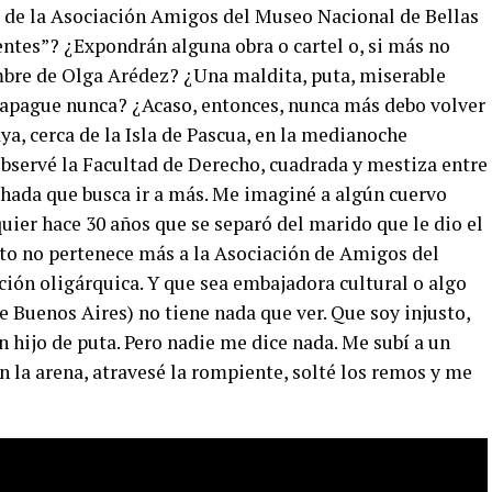
a de la Asociación Amigos del Museo Nacional de Bellas
entes”? ¿Expondrán alguna obra o cartel o, si más no
ombre de Olga Arédez? ¿Una maldita, puta, miserable
e apague nunca? ¿Acaso, entonces, nunca más debo volver
a, cerca de la Isla de Pascua, en la medianoche
observé la Facultad de Derecho, cuadrada y mestiza entre
chada que busca ir a más. Me imaginé a algún cuervo
ier hace 30 años que se separó del marido que le dio el
to no pertenece más a la Asociación de Amigos del
ción oligárquica. Y que sea embajadora cultural o algo
e Buenos Aires) no tiene nada que ver. Que soy injusto,
un hijo de puta. Pero nadie me dice nada. Me subí a un
n la arena, atravesé la rompiente, solté los remos y me