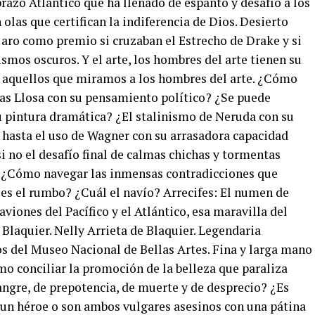
razo Atlántico que ha llenado de espanto y desafío a los
olas que certifican la indiferencia de Dios. Desierto
 aro como premio si cruzaban el Estrecho de Drake y si
smos oscuros. Y el arte, los hombres del arte tienen su
 aquellos que miramos a los hombres del arte. ¿Cómo
rgas Llosa con su pensamiento político? ¿Se puede
su pintura dramática? ¿El stalinismo de Neruda con su
 hasta el uso de Wagner con su arrasadora capacidad
 no el desafío final de calmas chichas y tormentas
s? ¿Cómo navegar las inmensas contradicciones que
 es el rumbo? ¿Cuál el navío? Arrecifes: El numen de
iones del Pacífico y el Atlántico, esa maravilla del
 Blaquier. Nelly Arrieta de Blaquier. Legendaria
s del Museo Nacional de Bellas Artes. Fina y larga mano
ómo conciliar la promoción de la belleza que paraliza
angre, de prepotencia, de muerte y de desprecio? ¿Es
un héroe o son ambos vulgares asesinos con una pátina