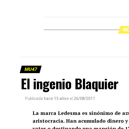
NO
MU47
El ingenio Blaquier
Publicada
hace 15 años
el
26/08/2011
La marca Ledesma es sinónimo de azúca
aristocracia. Han acumulado dinero y
yates o destinando una mansión de 1