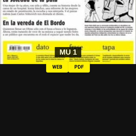
MU 1
WEB
PDF