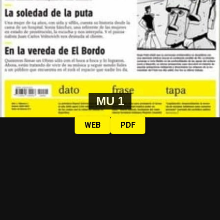
MU 1
WEB
PDF