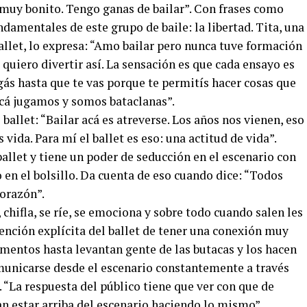
 muy bonito. Tengo ganas de bailar”. Con frases como
damentales de este grupo de baile: la libertad. Tita, una
allet, lo expresa: “Amo bailar pero nunca tuve formación
 quiero divertir así. La sensación es que cada ensayo es
gás hasta que te vas porque te permitís hacer cosas que
Acá jugamos y somos bataclanas”.
ballet: “Bailar acá es atreverse. Los años nos vienen, eso
 vida. Para mí el ballet es eso: una actitud de vida”.
ballet y tiene un poder de seducción en el escenario con
o en el bolsillo. Da cuenta de eso cuando dice: “Todos
orazón”.
chifla, se ríe, se emociona y sobre todo cuando salen les
ención explícita del ballet de tener una conexión muy
omentos hasta levantan gente de las butacas y los hacen
omunicarse desde el escenario constantemente a través
. “La respuesta del público tiene que ver con que de
n estar arriba del escenario haciendo lo mismo”,