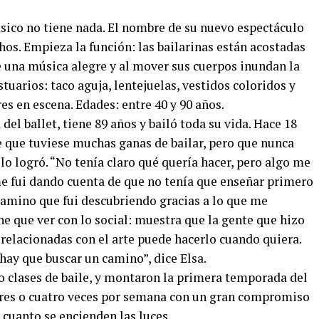
ásico no tiene nada. El nombre de su nuevo espectáculo
os. Empieza la función: las bailarinas están acostadas
de una música alegre y al mover sus cuerpos inundan la
stuarios: taco aguja, lentejuelas, vestidos coloridos y
es en escena. Edades: entre 40 y 90 años.
del ballet, tiene 89 años y bailó toda su vida. Hace 18
e que tuviese muchas ganas de bailar, pero que nunca
lo logró. “No tenía claro qué quería hacer, pero algo me
me fui dando cuenta de que no tenía que enseñar primero
o camino que fui descubriendo gracias a lo que me
ene que ver con lo social: muestra que la gente que hizo
 relacionadas con el arte puede hacerlo cuando quiera.
 hay que buscar un camino”, dice Elsa.
o clases de baile, y montaron la primera temporada del
 tres o cuatro veces por semana con un gran compromiso
 cuanto se encienden las luces.