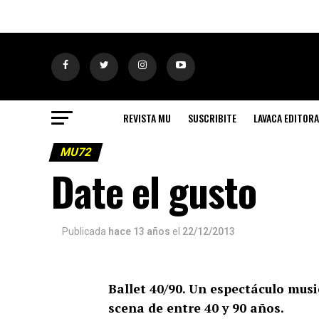
REVISTA MU
SUSCRIBITE
LAVACA EDITORA
MU72
Date el gusto
Publicada
hace 13 años
el
22/12/2013
Ballet 40/90. Un espectáculo musi
scena de entre 40 y 90 años.