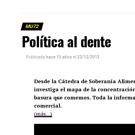
MU72
Política al dente
Publicada
hace 13 años
el
22/12/2013
Desde la Cátedra de Soberanía Alimen
investiga el mapa de la concentración
basura que comemos. Toda la informac
comercial.
(más…)