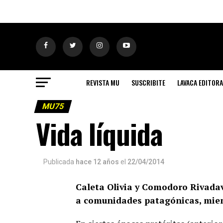
REVISTA MU
SUSCRIBITE
LAVACA EDITORA
MU75
Vida líquida
Publicada
hace 12 años
el
22/04/2014
Caleta Olivia y Comodoro Rivadav
a comunidades patagónicas, mient