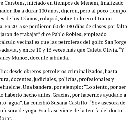
ge Carstens, iniciado en tiempos de Menem, finalizado
ador. Iba a durar 100 años, dijeron, pero al poco tiempo
s de los 15 años, colapsó, sobre todo en el tramo
. En 2013 se perdieron 60 de 180 días de clases por falta
ejaron de trabajar” dice Pablo Robles, empleado
álculo vecinal es que las petroleras del golfo San Jorge
davia, y entre 10 y 15 veces más que Caleta Olivia. “Y
Nancy Muñoz, docente jubilada.
io: desde obreros petroleros criminalizados, hasta
ura, docentes, judiciales, policías, profesionales y
huelche. Una bandera, por ejemplo: “Lo siento, por ser
no haberlo hecho antes. Gracias, por habernos ayudado a
to: agua”. La concibió Susana Castillo: “Soy asesora de
fesora de yoga. Esa frase viene de la teoría del doctor
dora”.