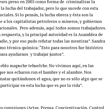
meses preso en 2005 como forma de
criminalizar la
la lucha del trabajador, pero lo que sucede con esta
ciales. Si lo pensás, la lucha obrera y ésta son la
 a los capitalistas petroleros o mineros, y gobiernos
cionales.
Pero además, aquí todos somos trabajadores.
respuesta, y la principal autoridad es la Asamblea de
die, y por eso pudo refutar todas las mentiras
”. Sandra
mo técnica química: “Esto para nosotros fue histórico
 para ayudarnos
y trabajar juntos”.
eblo mapuche tehuelche. No vivimos aquí, en las
ue nos echaron con el hambre y el alambre. Nos
 matar quitándonos el agua, que no es sólo algo que se
participar en esta lucha que es por la vida”.
en comisiones (Actas, Prensa, Concientización, Control