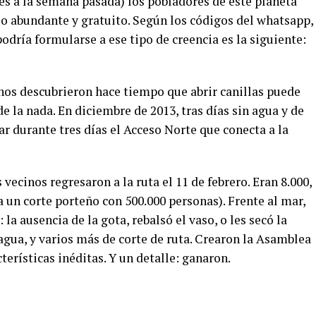
res a la semana pasada) los pobladores de este planeta
o abundante y gratuito. Según los códigos del whatsapp,
 podría formularse a ese tipo de creencia es la siguiente:
inos descubrieron hace tiempo que abrir canillas puede
 de la nada. En diciembre de 2013, tras días sin agua y de
ar durante tres días el Acceso Norte que conecta a la
 vecinos regresaron a la ruta el 11 de febrero. Eran 8.000,
a un corte porteño con 500.000 personas). Frente al mar,
la ausencia de la gota, rebalsó el vaso, o les secó la
agua, y varios más de corte de ruta. Crearon la Asamblea
erísticas inéditas. Y un detalle: ganaron.