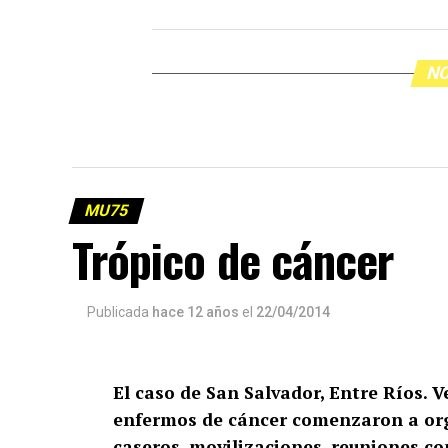
NO
MU75
Trópico de cáncer
Publicada
hace 12 años
el
22/04/2014
El caso de San Salvador, Entre Ríos. 
enfermos de cáncer comenzaron a org
caseros, movilizaciones, reuniones c