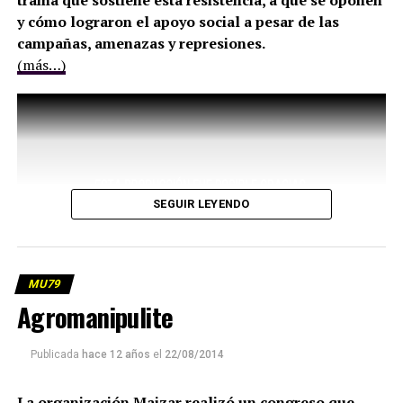
trama que sostiene esta resistencia, a qué se oponen
y cómo lograron el apoyo social a pesar de las
campañas, amenazas y represiones.
(más…)
SEGUIR LEYENDO
MU79
Agromanipulite
Publicada
hace 12 años
el
22/08/2014
La organización Maizar realizó un congreso que