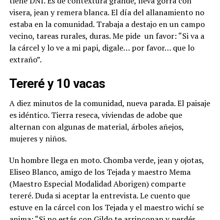
tiene DNI. Es de contextura grande, lleva gorra con
visera, jean y remera blanca. El día del allanamiento no
estaba en la comunidad. Trabaja a destajo en un campo
vecino, tareas rurales, duras. Me pide
un favor: “Si va a
la cárcel y lo ve a mi papi, digale… por favor… que lo
extraño”.
Tereré y 10 vacas
A diez minutos de la comunidad, nueva parada. El paisaje
es idéntico. Tierra reseca, viviendas de adobe que
alternan con algunas de material, árboles añejos,
mujeres y niños.
Un hombre llega en moto. Chomba verde, jean y ojotas,
Eliseo Blanco, amigo de los Tejada y maestro Mema
(Maestro Especial Modalidad Aborigen) comparte
tereré. Duda si aceptar la entrevista. Le cuento que
estuve en la cárcel con los Tejada y el maestro wichí se
anima: “Si no estás con Gildo te arrinconan y perdés.