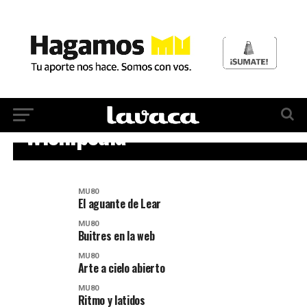
MU80
Wichipedia
MU80
El aguante de Lear
MU80
Buitres en la web
MU80
Arte a cielo abierto
MU80
Ritmo y latidos