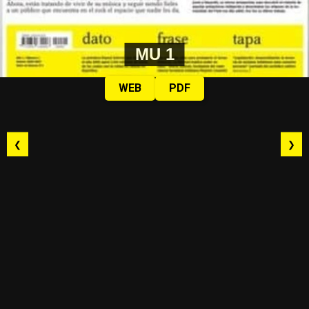
MU 1
WEB
PDF
❮
❯