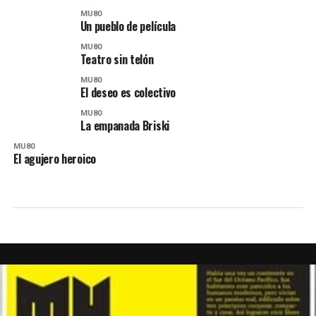
MU80
Un pueblo de película
MU80
Teatro sin telón
MU80
El deseo es colectivo
MU80
La empanada Briski
MU80
El agujero heroico