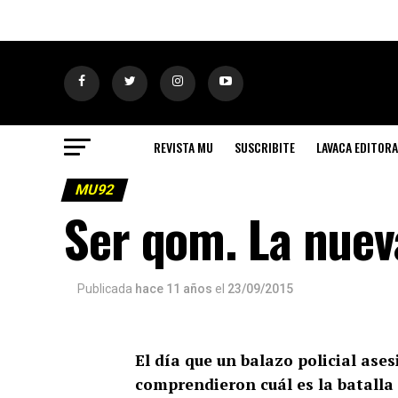
REVISTA MU
SUSCRIBITE
LAVACA EDITORA
MU92
Ser qom. La nuev
Publicada
hace 11 años
el
23/09/2015
El día que un balazo policial ase
comprendieron cuál es la batalla