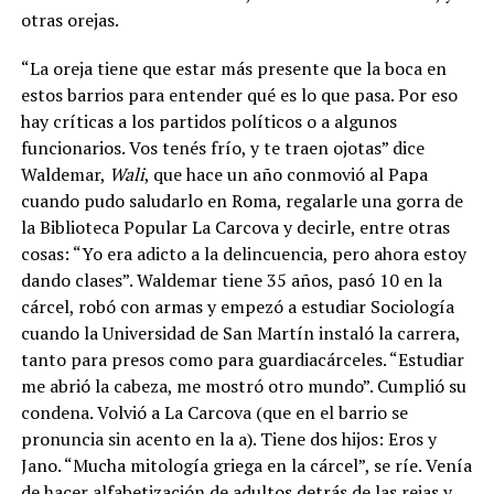
otras orejas.
“La oreja tiene que estar más presente que la boca en
estos barrios para entender qué es lo que pasa. Por eso
hay críticas a los partidos políticos o a algunos
funcionarios. Vos tenés frío, y te traen ojotas” dice
Waldemar,
Wali
, que hace un año conmovió al Papa
cuando pudo saludarlo en Roma, regalarle una gorra de
la Biblioteca Popular La Carcova y decirle, entre otras
cosas: “Yo era adicto a la delincuencia, pero ahora estoy
dando clases”. Waldemar tiene 35 años, pasó 10 en la
cárcel, robó con armas y empezó a estudiar Sociología
cuando la Universidad de San Martín instaló la carrera,
tanto para presos como para guardiacárceles. “Estudiar
me abrió la cabeza, me mostró otro mundo”. Cumplió su
condena. Volvió a La Carcova (que en el barrio se
pronuncia sin acento en la a). Tiene dos hijos: Eros y
Jano. “Mucha mitología griega en la cárcel”, se ríe. Venía
de hacer alfabetización de adultos detrás de las rejas y