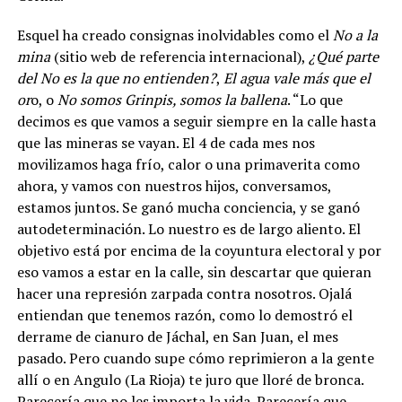
Esquel ha creado consignas inolvidables como el
No a la
mina
(sitio web de referencia internacional),
¿Qué parte
del No es la que no entienden?
,
El agua vale más que el
or
o, o
No somos Grinpis, somos la ballena
. “Lo que
decimos es que vamos a seguir siempre en la calle hasta
que las mineras se vayan. El 4 de cada mes nos
movilizamos haga frío, calor o una primaverita como
ahora, y vamos con nuestros hijos, conversamos,
estamos juntos. Se ganó mucha conciencia, y se ganó
autodeterminación. Lo nuestro es de largo aliento. El
objetivo está por encima de la coyuntura electoral y por
eso vamos a estar en la calle, sin descartar que quieran
hacer una represión zarpada contra nosotros.
Ojalá
entiendan que tenemos razón, como lo demostró el
derrame de cianuro de Jáchal, en San Juan, el mes
pasado. Pero cuando supe cómo reprimieron a la gente
allí o en Angulo (La Rioja) te juro que lloré de bronca.
Parecería que no les importa la vida. Parecería que