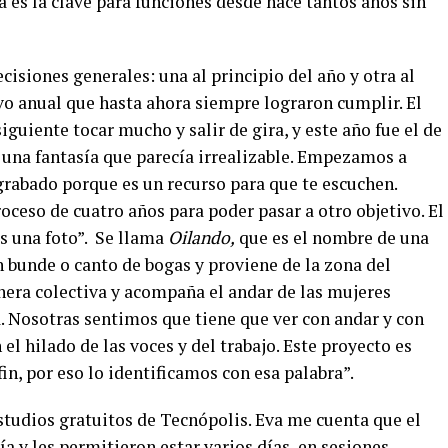
 es la clave para funciones desde hace tantos años sin
cisiones generales: una al principio del año y otra al
tivo anual que hasta ahora siempre lograron cumplir. El
iguiente tocar mucho y salir de gira, y este año fue el de
 una fantasía que parecía irrealizable. Empezamos a
grabado porque es un recurso para que te escuchen.
ceso de cuatro años para poder pasar a otro objetivo. El
 una foto”.
Se llama
Oilando,
que es el nombre de una
n bunde o canto de bogas y proviene de la zona del
nera colectiva y acompaña el andar de las mujeres
. Nosotras sentimos que tiene que ver con andar y con
el hilado de las voces y del trabajo. Este proyecto es
fin, por eso lo identificamos con esa palabra”.
estudios gratuitos de Tecnópolis. Eva me cuenta que el
a y les permitieron estar varios días, en sesiones