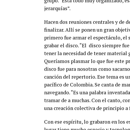
grupo.
“Está todo muy organizado, esa
jerarquías”.
Hacen dos reuniones centrales y de de
finalizar. Allí se ponen un gran obje
primero fue armar el espectáculo, el s
grabar el disco.
“El
disco siempre fue
tener la necesidad de tener material 
Queríamos plasmar lo que fue este pro
disco fue para nosotras como sacarnos
canción del repertorio. Ese tema es u
pacífico de Colombia. Se canta de ma
navegando. “Es una palabra inventada
tramar de a muchas. Con el canto, con 
una creación colectiva de principio a 
Con ese espíritu, lo grabaron en los 
lugar tiene mucho espacio y tecnologí