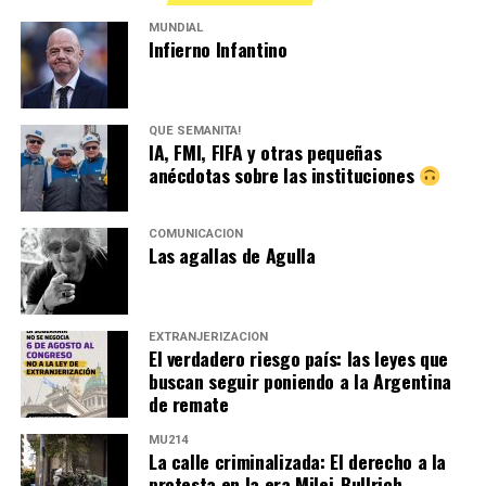
MUNDIAL
Infierno Infantino
QUÉ SEMANITA!
IA, FMI, FIFA y otras pequeñas
anécdotas sobre las instituciones
COMUNICACIÓN
Las agallas de Agulla
EXTRANJERIZACIÓN
El verdadero riesgo país: las leyes que
buscan seguir poniendo a la Argentina
de remate
MU214
La calle criminalizada: El derecho a la
protesta en la era Milei-Bullrich