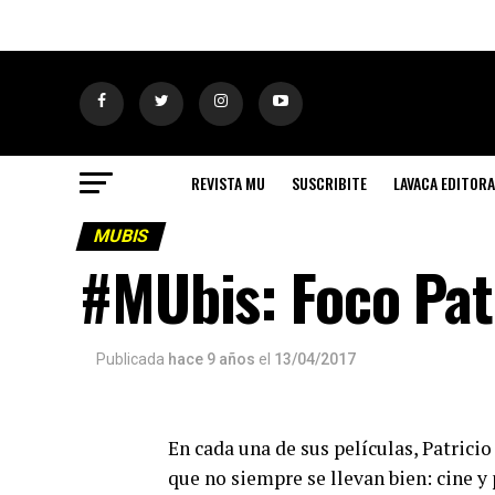
REVISTA MU
SUSCRIBITE
LAVACA EDITORA
MUBIS
#MUbis: Foco Pat
Publicada
hace 9 años
el
13/04/2017
En cada una de sus películas, Patrici
que no siempre se llevan bien: cine 