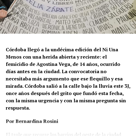
Discriminación de la Ciudad de Buenos Aires e
integrante de la Federación Argentina LGBT+
(FALGBT), el drástico aumento de estos crímenes en
Argentina no puede separarse de los discursos de odio
que provienen del gobierno nacional. “Tanto el
presidente como funcionarios y allegados se expresan
de manera violenta y discriminatoria hacia la comunidad
Córdoba llegó a la undécima edición del Ni Una
LGBT en general y, principalmente, hacia la comunidad
Menos con una herida abierta y reciente: el
trans”, describe Rachid. “Y eso –agrega– genera mayor
femicidio de Agostina Vega, de 14 años, ocurrido
violencia y discriminación en la vida cotidiana. Esos
días antes en la ciudad. La convocatoria no
discursos terminan legitimando, avalando y fomentando
necesitaba más argumento que ese flequillo y esa
la violencia hacia nuestra comunidad”.
mirada. Córdoba salió a la calle bajo la lluvia este 3J,
once años después del grito que fundó esta fecha,
Esa realidad se percibe en lo cotidiano. Ayito Cabrera,
con la misma urgencia y con la misma pregunta sin
director y fundador de la organización Espacio
respuesta.
Tolomocho –que nuclea a personas trans con
discapacidad–, advierte que el aumento no se limita a los
Por Bernardina Rosini
casos visibles, sino que se expresa en formas más
silenciosas y estructurales de violencia, atravesadas por
El trole que recorre los barrios del oeste de la ciudad