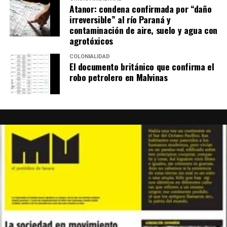
Atanor: condena confirmada por “daño
Quizá eso que grita Ni Una Menos sea la providencial
irreversible” al río Paraná y
contaminación de aire, suelo y agua con
expresión de un acto de fe en ese nosotras que nos
agrotóxicos
impulsa a salir a las calles de todo el país sin especular
con que esté garantizado de antemano para acudir:
COLONIALIDAD
El documento británico que confirma el
vamos.
robo petrolero en Malvinas
Foto: Juan Valeiro/ lavaca.org