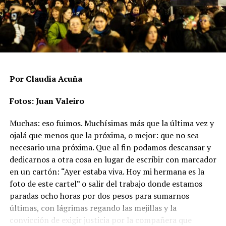
contra el derecho a la vida, que incluyen asesinatos,
suicidios o muertes vinculadas a condiciones
estructurales, mientras que casi dos tercios son
agresiones físicas que no terminaron en muerte. Rachid
aclara que hay un subregistro, “porque hay casos donde
no se desarrolla ninguna línea de investigación
relacionada a la posibilidad de un crimen de odio”.
Por Claudia Acuña
En ese punto aparece uno de los datos más significativos
Fotos: Juan Valeiro
del período: las agresiones físicas se duplicaron en un
Muchas: eso fuimos. Muchísimas más que la última vez y
año y pasaron de 73 a 147 casos, un incremento del
ojalá que menos que la próxima, o mejor: que no sea
101,4%.
necesario una próxima. Que al fin podamos descansar y
Las muertes vinculadas a crímenes de odio se mantienen
dedicarnos a otra cosa en lugar de escribir con marcador
altas y con un patrón sostenido. En 2024 se registraron
en un cartón: “Ayer estaba viva. Hoy mi hermana es la
67 casos (17 asesinatos, 44 muertes por violencia
foto de este cartel” o salir del trabajo donde estamos
estructural y 6 suicidios), mientras que en 2025 la cifra
paradas ocho horas por dos pesos para sumarnos
ascendió a 80 (16 asesinatos, 53 muertes por violencia
últimas, con lágrimas regando las mejillas y la
estructural y 11 suicidios), es decir, un aumento del
convicción de exigir justicia por la compañera que
El flequillo y los ojos de Agostina
. Fotos: lavaca.org.