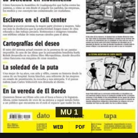
Las mujeres de Córdoba ganando las calles, pese a la lluvia, y pese a
todo.
Fotos: Nany Palazzini /lavaca.org
MU 1
WEB
PDF