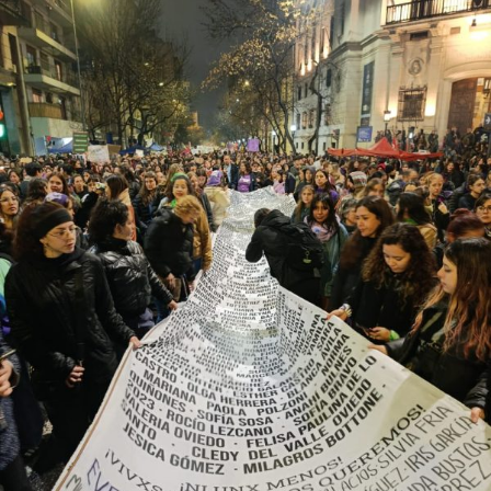
de odio contra personas lesbianas, gays, bisexuales,
trans (travestis, transexuales y transgéneros) y otras
identidades disidentes. Según el informe anual del
Observatorio Nacional de Crímenes de Odio LGBT+, fue
el año más violento desde la creación de este organismo,
con un crecimiento de más del 60% respecto de 2024,
cuando se habían registrado 140 casos. Se trata, dice el
relevamiento, de un aumento “abrupto, excepcional y
cualitativamente distinto a la progresión observada en
los años anteriores”.
La violencia por odio hacia el colectivo LGBT+ se
intensificó en un contexto de desmantelamiento de
políticas públicas, vaciamiento de organismos de
protección, paralización de la agenda legislativa en
materia de derechos y consolidación de discursos
fascistas que estigmatizan a la diversidad.
Para María Rachid, titular del Instituto contra la