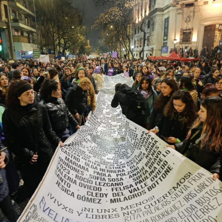
trans (travestis, transexuales y transgéneros) y otras
identidades disidentes. Según el informe anual del
Observatorio Nacional de Crímenes de Odio LGBT+, fue
el año más violento desde la creación de este organismo,
con un crecimiento de más del 60% respecto de 2024,
cuando se habían registrado 140 casos. Se trata, dice el
relevamiento, de un aumento “abrupto, excepcional y
cualitativamente distinto a la progresión observada en
los años anteriores”.
La violencia por odio hacia el colectivo LGBT+ se
intensificó en un contexto de desmantelamiento de
políticas públicas, vaciamiento de organismos de
protección, paralización de la agenda legislativa en
materia de derechos y consolidación de discursos
fascistas que estigmatizan a la diversidad.
Para María Rachid, titular del Instituto contra la
Discriminación de la Ciudad de Buenos Aires e