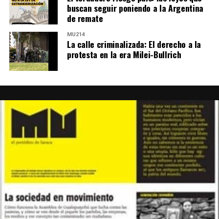
Quizá eso que grita Ni Una Menos sea la providencial
buscan seguir poniendo a la Argentina
de remate
expresión de un acto de fe en ese nosotras que nos
impulsa a salir a las calles de todo el país sin especular
MU214
con que esté garantizado de antemano para acudir:
La calle criminalizada: El derecho a la
protesta en la era Milei-Bullrich
vamos.
Foto: Juan Valeiro/ lavaca.org