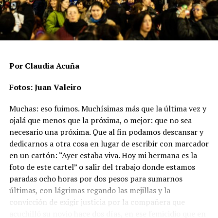
suicidios o muertes vinculadas a condiciones
estructurales, mientras que casi dos tercios son
agresiones físicas que no terminaron en muerte. Rachid
aclara que hay un subregistro, “porque hay casos donde
no se desarrolla ninguna línea de investigación
relacionada a la posibilidad de un crimen de odio”.
Por Claudia Acuña
En ese punto aparece uno de los datos más significativos
Fotos: Juan Valeiro
del período: las agresiones físicas se duplicaron en un
Muchas: eso fuimos. Muchísimas más que la última vez y
año y pasaron de 73 a 147 casos, un incremento del
ojalá que menos que la próxima, o mejor: que no sea
101,4%.
necesario una próxima. Que al fin podamos descansar y
Las muertes vinculadas a crímenes de odio se mantienen
dedicarnos a otra cosa en lugar de escribir con marcador
altas y con un patrón sostenido. En 2024 se registraron
en un cartón: “Ayer estaba viva. Hoy mi hermana es la
67 casos (17 asesinatos, 44 muertes por violencia
foto de este cartel” o salir del trabajo donde estamos
estructural y 6 suicidios), mientras que en 2025 la cifra
paradas ocho horas por dos pesos para sumarnos
ascendió a 80 (16 asesinatos, 53 muertes por violencia
últimas, con lágrimas regando las mejillas y la
estructural y 11 suicidios), es decir, un aumento del
convicción de exigir justicia por la compañera que
El flequillo y los ojos de Agostina
. Fotos: lavaca.org.
19,4%. Ese crecimiento incluye un dato especialmente
acuchilló su novio hace dos días, en ese femicidio que en