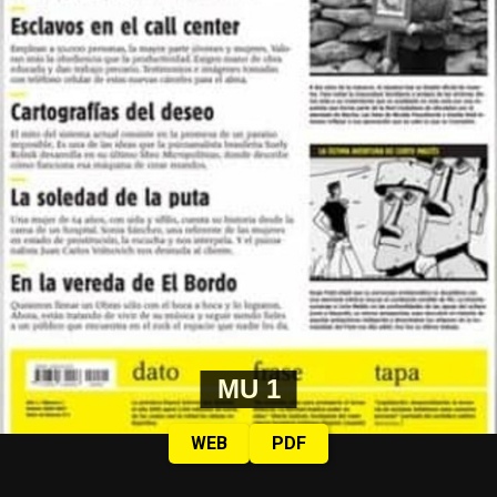
Las mujeres de Córdoba ganando las calles, pese a la lluvia, y pese a
todo.
Fotos: Nany Palazzini /lavaca.org
MU 1
WEB
PDF