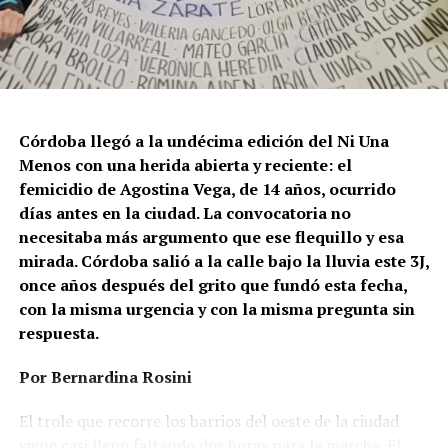
integrante de la Federación Argentina LGBT+
(FALGBT), el drástico aumento de estos crímenes en
Argentina no puede separarse de los discursos de odio
que provienen del gobierno nacional. “Tanto el
presidente como funcionarios y allegados se expresan
de manera violenta y discriminatoria hacia la comunidad
Córdoba llegó a la undécima edición del Ni Una
LGBT en general y, principalmente, hacia la comunidad
Menos con una herida abierta y reciente: el
trans”, describe Rachid. “Y eso –agrega– genera mayor
femicidio de Agostina Vega, de 14 años, ocurrido
violencia y discriminación en la vida cotidiana. Esos
días antes en la ciudad. La convocatoria no
discursos terminan legitimando, avalando y fomentando
necesitaba más argumento que ese flequillo y esa
la violencia hacia nuestra comunidad”.
mirada. Córdoba salió a la calle bajo la lluvia este 3J,
once años después del grito que fundó esta fecha,
Esa realidad se percibe en lo cotidiano. Ayito Cabrera,
con la misma urgencia y con la misma pregunta sin
director y fundador de la organización Espacio
respuesta.
Tolomocho –que nuclea a personas trans con
discapacidad–, advierte que el aumento no se limita a los
Por Bernardina Rosini
casos visibles, sino que se expresa en formas más
silenciosas y estructurales de violencia, atravesadas por
El trole que recorre los barrios del oeste de la ciudad
la precarización económica y el desfinanciamiento.
viene casi lleno faltando dos horas para la marcha. El