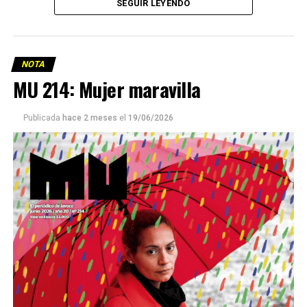
SEGUIR LEYENDO
NOTA
MU 214: Mujer maravilla
Publicada
hace 2 meses
el
19/06/2026
Este número 215 de MU ☝️viene con doble tapa, que
podría ser una frase:
Sin chamuyo, a remarla.
Descargar la Mu en PDF