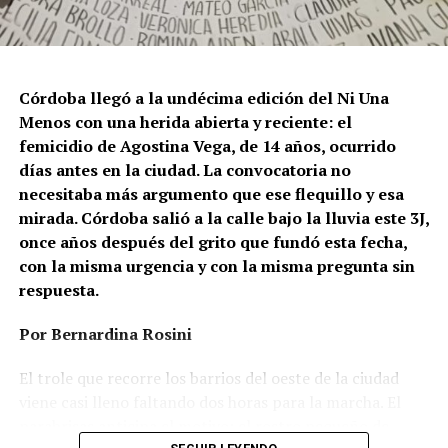
Córdoba llegó a la undécima edición del Ni Una
Menos con una herida abierta y reciente: el
femicidio de Agostina Vega, de 14 años, ocurrido
días antes en la ciudad. La convocatoria no
necesitaba más argumento que ese flequillo y esa
mirada. Córdoba salió a la calle bajo la lluvia este 3J,
once años después del grito que fundó esta fecha,
con la misma urgencia y con la misma pregunta sin
respuesta.
Por Bernardina Rosini
Ganar la vida
: La historia de (no)
El trole que recorre los barrios del oeste de la ciudad
ficción de Sabrina Ortiz
viene casi lleno faltando dos horas para la marcha. El
parabrisas anticipa el motivo: el rostro pequeño de