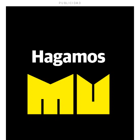
PUBLICIDAD
Varones
Hay varios hombres presentes: padres con sus hijas,
grupos de amigos, novios. «Con los pares que no tienen
sensibilidad al tema, la conversación se vuelve muy
estratégica, hay que evitar el choque frontal. Mi método
es a través del interrogante, que puedan encarnar la
pregunta», comparte Gonzalo, de 41 años.