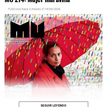
Publicada
hace 2 meses
el
19/06/2026
Este número 215 de MU ☝️viene con doble tapa, que
podría ser una frase:
Sin chamuyo, a remarla.
Descargar la Mu en PDF
SEGUIR LEYENDO