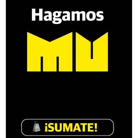
estratégica, hay que evitar el choque frontal. Mi método
es a través del interrogante, que puedan encarnar la
pregunta», comparte Gonzalo, de 41 años.
Década perdida: Marta Montero,
mamá de Lucía Pérez
“Estamos como el día 1”. La frase de la madre de la joven
asesinada en 2016 remite a aquel año: cuando