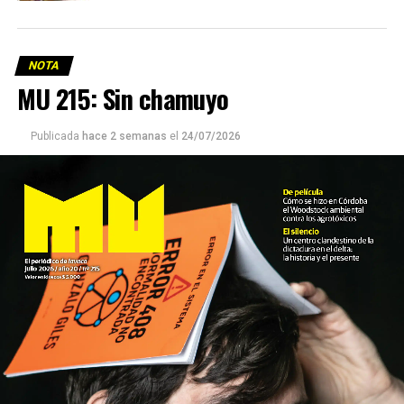
NOTA
MU 215: Sin chamuyo
Publicada
hace 2 semanas
el
24/07/2026