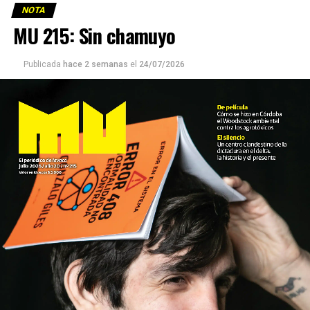
NOTA
MU 215: Sin chamuyo
Publicada
hace 2 semanas
el
24/07/2026