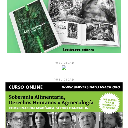
pregunta», comparte Gonzalo, de 41 años.
PUBLICIDAD
Década perdida: Marta Montero,
PUBLICIDAD
mamá de Lucía Pérez
“Estamos como el día 1”. La frase de la madre de la joven
asesinada en 2016 remite a aquel año: cuando
denunciaron que dos narcofemicidas habían abusado y
asesinado a su hija, hasta hoy, dos juicios después, pues la