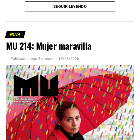
SEGUIR LEYENDO
NOTA
MU 214: Mujer maravilla
Publicada
hace 2 meses
el
19/06/2026
Este número 215 de MU ☝️viene con doble tapa, que
podría ser una frase:
Sin chamuyo, a remarla.
Descargar la Mu en PDF