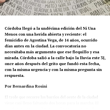
Córdoba llegó a la undécima edición del Ni Una
Menos con una herida abierta y reciente: el
femicidio de Agostina Vega, de 14 años, ocurrido
días antes en la ciudad. La convocatoria no
necesitaba más argumento que ese flequillo y esa
mirada. Córdoba salió a la calle bajo la lluvia este 3J,
once años después del grito que fundó esta fecha,
con la misma urgencia y con la misma pregunta sin
respuesta.
Por Bernardina Rosini
Ganar la vida
: La historia de (no)
El trole que recorre los barrios del oeste de la ciudad
ficción de Sabrina Ortiz
viene casi lleno faltando dos horas para la marcha. El
parabrisas anticipa el motivo: el rostro pequeño de