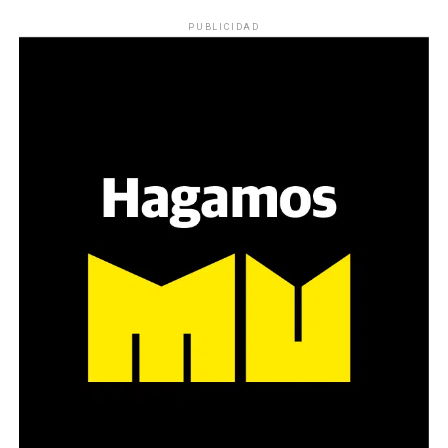
Los ojos y su flequillo de nena.
PUBLICIDAD
Varones
Hay varios hombres presentes: padres con sus hijas,
grupos de amigos, novios. «Con los pares que no tienen
sensibilidad al tema, la conversación se vuelve muy
estratégica, hay que evitar el choque frontal. Mi método
es a través del interrogante, que puedan encarnar la
pregunta», comparte Gonzalo, de 41 años.