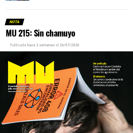
NOTA
MU 215: Sin chamuyo
Publicada
hace 2 semanas
el
24/07/2026