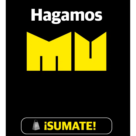
estratégica, hay que evitar el choque frontal. Mi método
es a través del interrogante, que puedan encarnar la
pregunta», comparte Gonzalo, de 41 años.
Década perdida: Marta Montero,
mamá de Lucía Pérez
“Estamos como el día 1”. La frase de la madre de la joven
asesinada en 2016 remite a aquel año: cuando