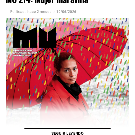
Publicada
hace 2 meses
el
19/06/2026
Este número 215 de MU ☝️viene con doble tapa, que
podría ser una frase:
Sin chamuyo, a remarla.
Descargar la Mu en PDF
SEGUIR LEYENDO