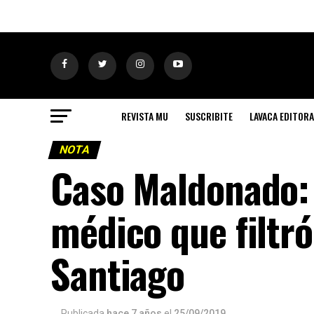
REVISTA MU
SUSCRIBITE
LAVACA EDITORA
NOTA
Caso Maldonado: 
médico que filtró
Santiago
Publicada
hace 7 años
el
25/09/2019