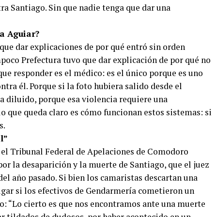
tra Santiago. Sin que nadie tenga que dar una
 a Aguiar?
ue dar explicaciones de por qué entró sin orden
Tampoco Prefectura tuvo que dar explicación de por qué no
 que responder es el médico: es el único porque es uno
ontra él. Porque si la foto hubiera salido desde el
ía diluido, porque esa violencia requiere una
lo que queda claro es cómo funcionan estos sistemas: si
s.
l”
e el Tribunal Federal de Apelaciones de Comodoro
por la desaparición y la muerte de Santiago, que el juez
el año pasado. Si bien los camaristas descartan una
igar si los efectivos de Gendarmería cometieron un
lo: “Lo cierto es que nos encontramos ante una muerte
er tildados de dudosos, por haber acontecido en un