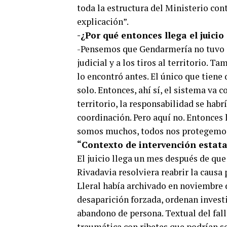
toda la estructura del Ministerio con
explicación”.
-¿Por qué entonces llega el juicio
-Pensemos que Gendarmería no tuvo q
judicial y a los tiros al territorio. 
lo encontró antes. El único que tiene
solo. Entonces, ahí sí, el sistema va c
territorio, la responsabilidad se habr
coordinación. Pero aquí no. Entonces 
somos muchos, todos nos protegemo
“Contexto de intervención estata
El juicio llega un mes después de qu
Rivadavia resolviera reabrir la causa 
Lleral había archivado en noviembre d
desaparición forzada, ordenan invest
abandono de persona. Textual del fal
traumática con ribetes que podrían s