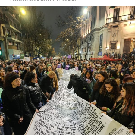
Ninguno de estos hechos violentos de 2025 fue
excepcional. El año pasado se registraron 227 crímenes
de odio contra personas lesbianas, gays, bisexuales,
trans (travestis, transexuales y transgéneros) y otras
identidades disidentes. Según el informe anual del
Observatorio Nacional de Crímenes de Odio LGBT+, fue
el año más violento desde la creación de este organismo,
con un crecimiento de más del 60% respecto de 2024,
cuando se habían registrado 140 casos. Se trata, dice el
relevamiento, de un aumento “abrupto, excepcional y
cualitativamente distinto a la progresión observada en
los años anteriores”.
La violencia por odio hacia el colectivo LGBT+ se
intensificó en un contexto de desmantelamiento de
políticas públicas, vaciamiento de organismos de
protección, paralización de la agenda legislativa en
materia de derechos y consolidación de discursos
fascistas que estigmatizan a la diversidad.