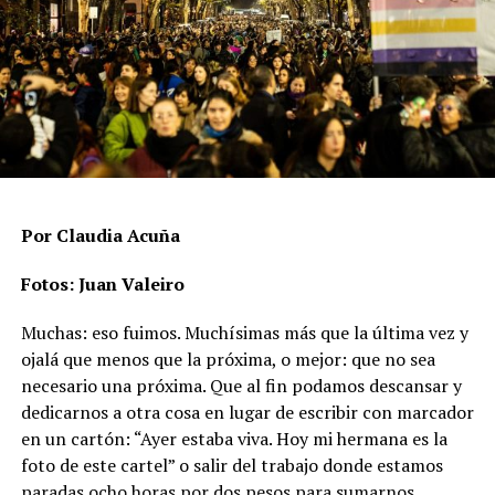
Más de un tercio de los casos corresponde a ataques
contra el derecho a la vida, que incluyen asesinatos,
suicidios o muertes vinculadas a condiciones
estructurales, mientras que casi dos tercios son
agresiones físicas que no terminaron en muerte. Rachid
aclara que hay un subregistro, “porque hay casos donde
no se desarrolla ninguna línea de investigación
relacionada a la posibilidad de un crimen de odio”.
Por Claudia Acuña
En ese punto aparece uno de los datos más significativos
Fotos: Juan Valeiro
del período: las agresiones físicas se duplicaron en un
Muchas: eso fuimos. Muchísimas más que la última vez y
año y pasaron de 73 a 147 casos, un incremento del
ojalá que menos que la próxima, o mejor: que no sea
101,4%.
necesario una próxima. Que al fin podamos descansar y
Las muertes vinculadas a crímenes de odio se mantienen
dedicarnos a otra cosa en lugar de escribir con marcador
altas y con un patrón sostenido. En 2024 se registraron
en un cartón: “Ayer estaba viva. Hoy mi hermana es la
67 casos (17 asesinatos, 44 muertes por violencia
foto de este cartel” o salir del trabajo donde estamos
estructural y 6 suicidios), mientras que en 2025 la cifra
paradas ocho horas por dos pesos para sumarnos