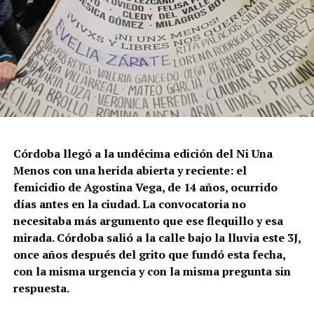
Para María Rachid, titular del Instituto contra la
Discriminación de la Ciudad de Buenos Aires e
integrante de la Federación Argentina LGBT+
(FALGBT), el drástico aumento de estos crímenes en
Argentina no puede separarse de los discursos de odio
que provienen del gobierno nacional. “Tanto el
presidente como funcionarios y allegados se expresan
de manera violenta y discriminatoria hacia la comunidad
Córdoba llegó a la undécima edición del Ni Una
LGBT en general y, principalmente, hacia la comunidad
Menos con una herida abierta y reciente: el
trans”, describe Rachid. “Y eso –agrega– genera mayor
femicidio de Agostina Vega, de 14 años, ocurrido
violencia y discriminación en la vida cotidiana. Esos
días antes en la ciudad. La convocatoria no
discursos terminan legitimando, avalando y fomentando
necesitaba más argumento que ese flequillo y esa
la violencia hacia nuestra comunidad”.
mirada. Córdoba salió a la calle bajo la lluvia este 3J,
once años después del grito que fundó esta fecha,
Esa realidad se percibe en lo cotidiano. Ayito Cabrera,
con la misma urgencia y con la misma pregunta sin
director y fundador de la organización Espacio
respuesta.
Tolomocho –que nuclea a personas trans con
discapacidad–, advierte que el aumento no se limita a los