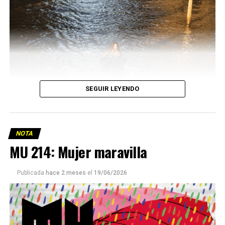
SEGUIR LEYENDO
NOTA
MU 214: Mujer maravilla
Publicada
hace 2 meses
el
19/06/2026
Este número 215 de MU ☝️viene con doble tapa, que
podría ser una frase:
Sin chamuyo, a remarla.