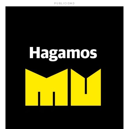
PUBLICIDAD
Varones
Hay varios hombres presentes: padres con sus hijas,
grupos de amigos, novios. «Con los pares que no tienen
sensibilidad al tema, la conversación se vuelve muy
estratégica, hay que evitar el choque frontal. Mi método
es a través del interrogante, que puedan encarnar la
pregunta», comparte Gonzalo, de 41 años.