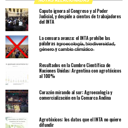
NOTAS RELACIONADAS
Caputo ignora al Congreso y al Poder
Judicial, y despide a cientos de trabajadores
del INTA
La censura avanza: el INTA prohíbe las
palabras ag̶r̶o̶e̶c̶o̶l̶o̶g̶í̶a̶, b̶i̶o̶d̶i̶v̶e̶r̶s̶i̶d̶a̶d̶,
g̶é̶n̶e̶r̶o̶ y c̶a̶m̶b̶i̶o̶ c̶l̶i̶m̶á̶t̶i̶c̶o̶
Resultados en la Cumbre Científica de
Naciones Unidas: Argentina con agrotóxicos
al 100%
Corazón mirando al sur: Agroecología y
comercialización en la Comarca Andina
Agrotóxicos: los datos que el INTA no quiere
difundir