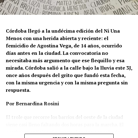
Córdoba llegó a la undécima edición del Ni Una
Menos con una herida abierta y reciente: el
femicidio de Agostina Vega, de 14 años, ocurrido
días antes en la ciudad. La convocatoria no
necesitaba más argumento que ese flequillo y esa
mirada. Córdoba salió a la calle bajo la lluvia este 3J,
once años después del grito que fundó esta fecha,
con la misma urgencia y con la misma pregunta sin
respuesta.
Por Bernardina Rosini
Ganar la vida
: La historia de (no)
El trole que recorre los barrios del oeste de la ciudad
ficción de Sabrina Ortiz
viene casi lleno faltando dos horas para la marcha. El
parabrisas anticipa el motivo: el rostro pequeño de