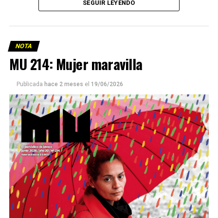
SEGUIR LEYENDO
NOTA
MU 214: Mujer maravilla
Publicada
hace 2 meses
el
19/06/2026
Este número 215 de MU ☝️viene con doble tapa, que
podría ser una frase:
Sin chamuyo, a remarla.
Descargar la Mu en PDF