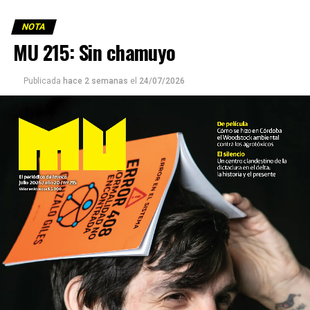
NOTA
MU 215: Sin chamuyo
Publicada
hace 2 semanas
el
24/07/2026