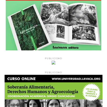
es a través del interrogante, que puedan encarnar la
pregunta», comparte Gonzalo, de 41 años.
PUBLICIDAD
Década perdida: Marta Montero,
PUBLICIDAD
mamá de Lucía Pérez
“Estamos como el día 1”. La frase de la madre de la joven
asesinada en 2016 remite a aquel año: cuando
denunciaron que dos narcofemicidas habían abusado y