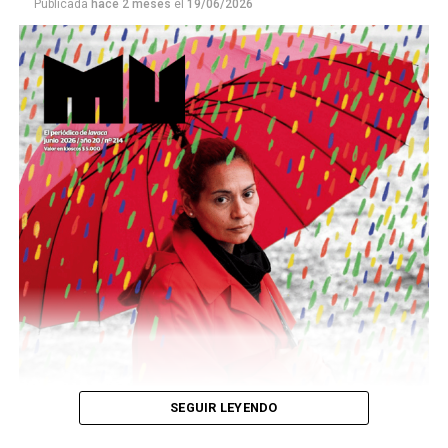
Publicada
hace 2 meses
el
19/06/2026
Este número 215 de MU ☝️viene con doble tapa, que
podría ser una frase:
Sin chamuyo, a remarla.
Descargar la Mu en PDF
SEGUIR LEYENDO